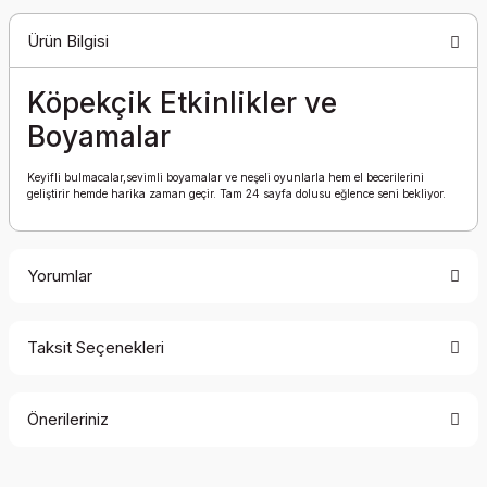
Ürün Bilgisi
Köpekçik Etkinlikler ve
Boyamalar
Keyifli bulmacalar,sevimli boyamalar ve neşeli oyunlarla hem el becerilerini
geliştirir hemde harika zaman geçir. Tam 24 sayfa dolusu eğlence seni bekliyor.
Yorumlar
Taksit Seçenekleri
Bu ürüne ilk yorumu siz yapın!
Önerileriniz
Yorum Yaz
Bu ürünün fiyat bilgisi, resim, ürün açıklamalarında ve diğer