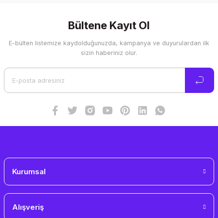
konularda yetersiz gördüğünüz noktaları öneri formunu
kullanarak tarafımıza iletebilirsiniz.
Görüş ve önerileriniz için teşekkür ederiz.
Bültene Kayıt Ol
E-bülten listemize kaydolduğunuzda, kampanya ve duyurulardan ilk
Ürün resmi kalitesiz, bozuk veya görüntülenemiyor.
sizin haberiniz olur.
Ürün açıklamasında eksik bilgiler bulunuyor.
Ürün bilgilerinde hatalar bulunuyor.
Ürün fiyatı diğer sitelerden daha pahalı.
Bu ürüne benzer farklı alternatifler olmalı.
Gönder
Kurumsal
Alışveriş