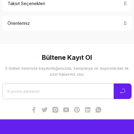
Taksit Seçenekleri
Bu ürüne ilk yorumu siz yapın!
Önerileriniz
Yorum Yaz
Bu ürünün fiyat bilgisi, resim, ürün açıklamalarında ve diğer
konularda yetersiz gördüğünüz noktaları öneri formunu
kullanarak tarafımıza iletebilirsiniz.
Görüş ve önerileriniz için teşekkür ederiz.
Bültene Kayıt Ol
E-bülten listemize kaydolduğunuzda, kampanya ve duyurulardan ilk
Ürün resmi kalitesiz, bozuk veya görüntülenemiyor.
sizin haberiniz olur.
Ürün açıklamasında eksik bilgiler bulunuyor.
Ürün bilgilerinde hatalar bulunuyor.
Ürün fiyatı diğer sitelerden daha pahalı.
Bu ürüne benzer farklı alternatifler olmalı.