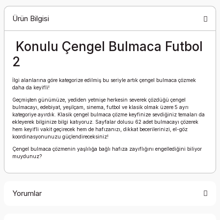
Ürün Bilgisi
Konulu Çengel Bulmaca Futbol
2
İlgi alanlarına göre kategorize edilmiş bu seriyle artık çengel bulmaca çözmek
daha da keyifli!
Geçmişten günümüze, yediden yetmişe herkesin severek çözdüğü çengel
bulmacayı, edebiyat, yeşilçam, sinema, futbol ve klasik olmak üzere 5 ayrı
kategoriye ayırdık. Klasik çengel bulmaca çözme keyfinize sevdiğiniz temaları da
ekleyerek bilginize bilgi katıyoruz. Sayfalar dolusu 62 adet bulmacayı çözerek
hem keyifli vakit geçirecek hem de hafızanızı, dikkat becerilerinizi, el-göz
koordinasyonunuzu güçlendireceksiniz!
Çengel bulmaca çözmenin yaşlılığa bağlı hafıza zayıflığını engellediğini biliyor
muydunuz?
Yorumlar