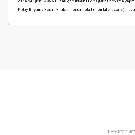
daha gelişkin 18 ay ve üzeri çocukların tek başlarına boyama yapmalar
Kolay Boyama Resim Kitabım serisindeki her bir kitap, çocuğunuzun 
Bu ürünün fiyat bilgisi, resim, ürün açıklamalarında ve diğer k
Görüş ve önerileriniz için teşekkür ederiz.
Ürün resmi kalitesiz, bozuk veya görüntülenemiyor.
Ürün açıklamasında eksik bilgiler bulunuyor.
Ürün bilgilerinde hatalar bulunuyor.
Ürün fiyatı diğer sitelerden daha pahalı.
Bu ürüne benzer farklı alternatifler olmalı.
E-bülten li