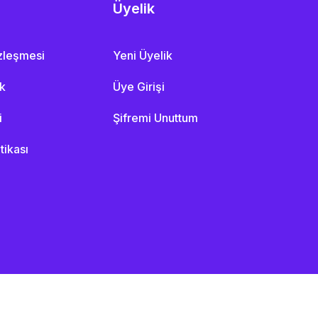
Üyelik
özleşmesi
Yeni Üyelik
ik
Üye Girişi
i
Şifremi Unuttum
itikası