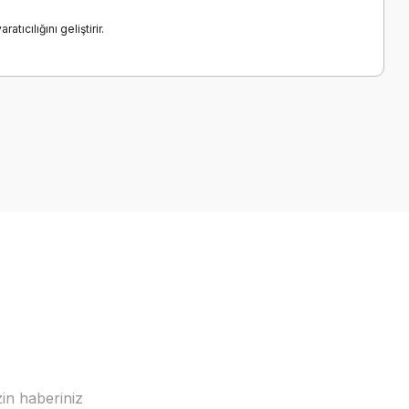
cılığını geliştirir.
a iletebilirsiniz.
in haberiniz