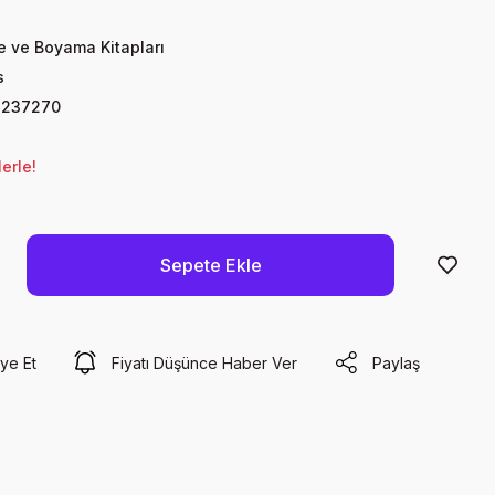
te ve Boyama Kitapları
s
4237270
erle!
Sepete Ekle
ye Et
Fiyatı Düşünce Haber Ver
Paylaş