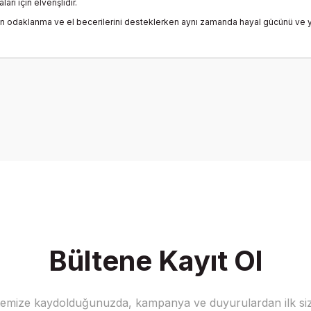
ı için elverişlidir.
odaklanma ve el becerilerini desteklerken aynı zamanda hayal gücünü ve yaratı
onularda yetersiz gördüğünüz noktaları öneri formunu kullanarak tarafımız
Bu ürüne ilk yorumu siz yapın!
Yorum Yaz
Bültene Kayıt Ol
stemize kaydolduğunuzda, kampanya ve duyurulardan ilk siz
Gönder