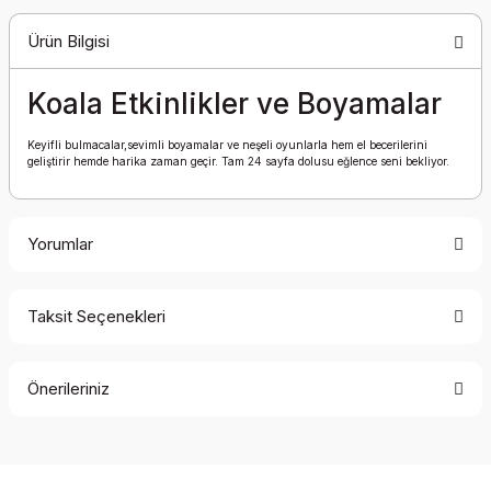
Ürün Bilgisi
Koala Etkinlikler ve Boyamalar
Keyifli bulmacalar,sevimli boyamalar ve neşeli oyunlarla hem el becerilerini
geliştirir hemde harika zaman geçir. Tam 24 sayfa dolusu eğlence seni bekliyor.
Yorumlar
Taksit Seçenekleri
Bu ürüne ilk yorumu siz yapın!
Önerileriniz
Yorum Yaz
Bu ürünün fiyat bilgisi, resim, ürün açıklamalarında ve diğer
konularda yetersiz gördüğünüz noktaları öneri formunu
kullanarak tarafımıza iletebilirsiniz.