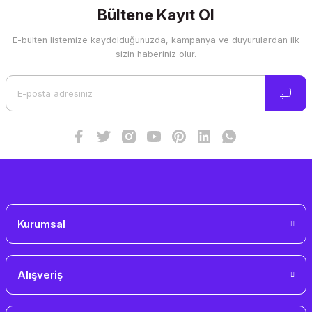
Görüş ve önerileriniz için teşekkür ederiz.
Bültene Kayıt Ol
E-bülten listemize kaydolduğunuzda, kampanya ve duyurulardan ilk
Ürün resmi kalitesiz, bozuk veya görüntülenemiyor.
sizin haberiniz olur.
Ürün açıklamasında eksik bilgiler bulunuyor.
Ürün bilgilerinde hatalar bulunuyor.
Ürün fiyatı diğer sitelerden daha pahalı.
Bu ürüne benzer farklı alternatifler olmalı.
Gönder
Kurumsal
Alışveriş