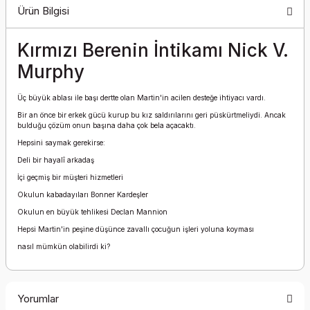
Ürün Bilgisi
Kırmızı Berenin İntikamı Nick V.
Murphy
Üç büyük ablası ile başı dertte olan Martin'in acilen desteğe ihtiyacı vardı.
Bir an önce bir erkek gücü kurup bu kız saldırılarını geri püskürtmeliydi. Ancak
bulduğu çözüm onun başına daha çok bela açacaktı.
Hepsini saymak gerekirse:
Deli bir hayalî arkadaş
İçi geçmiş bir müşteri hizmetleri
Okulun kabadayıları Bonner Kardeşler
Okulun en büyük tehlikesi Declan Mannion
Hepsi Martin'in peşine düşünce zavallı çocuğun işleri yoluna koyması
nasıl mümkün olabilirdi ki?
Yorumlar