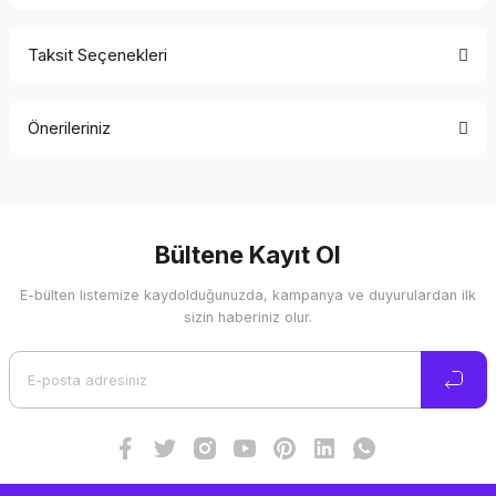
Taksit Seçenekleri
Bu ürüne ilk yorumu siz yapın!
Önerileriniz
Yorum Yaz
Bu ürünün fiyat bilgisi, resim, ürün açıklamalarında ve diğer
konularda yetersiz gördüğünüz noktaları öneri formunu
kullanarak tarafımıza iletebilirsiniz.
Görüş ve önerileriniz için teşekkür ederiz.
Bültene Kayıt Ol
E-bülten listemize kaydolduğunuzda, kampanya ve duyurulardan ilk
Ürün resmi kalitesiz, bozuk veya görüntülenemiyor.
sizin haberiniz olur.
Ürün açıklamasında eksik bilgiler bulunuyor.
Ürün bilgilerinde hatalar bulunuyor.
Ürün fiyatı diğer sitelerden daha pahalı.
Bu ürüne benzer farklı alternatifler olmalı.