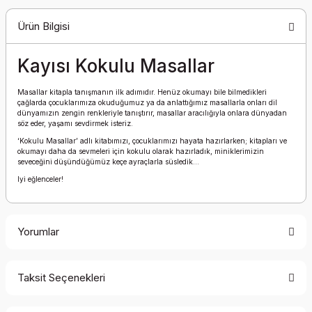
Ürün Bilgisi
Kayısı Kokulu Masallar
Masallar kitapla tanışmanın ilk adımıdır. Henüz okumayı bile bilmedikleri
çağlarda çocuklarımıza okuduğumuz ya da anlattığımız masallarla onları dil
dünyamızın zengin renkleriyle tanıştırır, masallar aracılığıyla onlara dünyadan
söz eder, yaşamı sevdirmek isteriz.
‘Kokulu Masallar’ adlı kitabımızı, çocuklarımızı hayata hazırlarken; kitapları ve
okumayı daha da sevmeleri için kokulu olarak hazırladık, miniklerimizin
seveceğini düşündüğümüz keçe ayraçlarla süsledik…
Iyi eğlenceler!
Yorumlar
Taksit Seçenekleri
Bu ürüne ilk yorumu siz yapın!