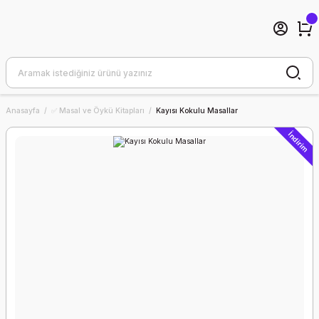
Anasayfa
✅ Masal ve Öykü Kitapları
Kayısı Kokulu Masallar
İndirim