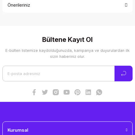
Önerileriniz
Yorum Yaz
Bu ürünün fiyat bilgisi, resim, ürün açıklamalarında ve diğer
konularda yetersiz gördüğünüz noktaları öneri formunu
kullanarak tarafımıza iletebilirsiniz.
Görüş ve önerileriniz için teşekkür ederiz.
Bültene Kayıt Ol
E-bülten listemize kaydolduğunuzda, kampanya ve duyurulardan ilk
Ürün resmi kalitesiz, bozuk veya görüntülenemiyor.
sizin haberiniz olur.
Ürün açıklamasında eksik bilgiler bulunuyor.
Ürün bilgilerinde hatalar bulunuyor.
Ürün fiyatı diğer sitelerden daha pahalı.
Bu ürüne benzer farklı alternatifler olmalı.
Gönder
Kurumsal