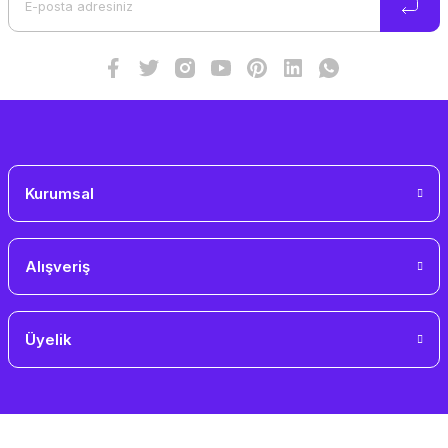
Ürün fiyatı diğer sitelerden daha pahalı.
Bu ürüne benzer farklı alternatifler olmalı.
Gönder
Kurumsal
Alışveriş
Üyelik