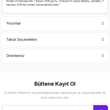
Ancak o fırsat kaçırıldı. 1 Kasım 2015 günü, Türkiye’nin siyasi tablosu, yeniden, 7
Haziran 2015’ten önceki haline döndürüldü.”
Yorumlar
Taksit Seçenekleri
Bu ürüne ilk yorumu siz yapın!
Önerileriniz
Yorum Yaz
Bu ürünün fiyat bilgisi, resim, ürün açıklamalarında ve diğer
konularda yetersiz gördüğünüz noktaları öneri formunu
kullanarak tarafımıza iletebilirsiniz.
Görüş ve önerileriniz için teşekkür ederiz.
Bültene Kayıt Ol
E-bülten listemize kaydolduğunuzda, kampanya ve duyurulardan ilk
Ürün resmi kalitesiz, bozuk veya görüntülenemiyor.
sizin haberiniz olur.
Ürün açıklamasında eksik bilgiler bulunuyor.
Ürün bilgilerinde hatalar bulunuyor.