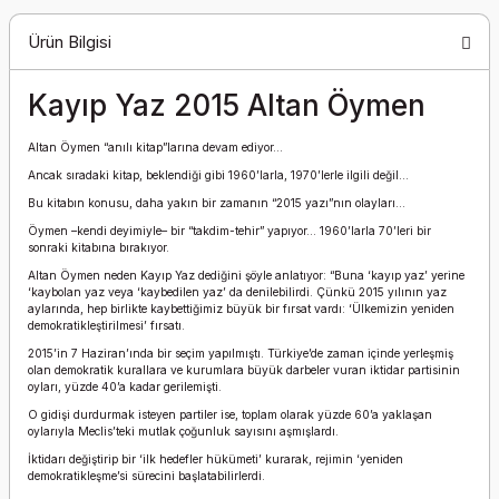
Ürün Bilgisi
Kayıp Yaz 2015 Altan Öymen
Altan Öymen “anılı kitap”larına devam ediyor...
Ancak sıradaki kitap, beklendiği gibi 1960’larla, 1970’lerle ilgili değil...
Bu kitabın konusu, daha yakın bir zamanın “2015 yazı”nın olayları...
Öymen –kendi deyimiyle– bir “takdim-tehir” yapıyor... 1960’larla 70’leri bir
sonraki kitabına bırakıyor.
Altan Öymen neden Kayıp Yaz dediğini şöyle anlatıyor: “Buna ‘kayıp yaz’ yerine
‘kaybolan yaz veya ‘kaybedilen yaz’ da denilebilirdi. Çünkü 2015 yılının yaz
aylarında, hep birlikte kaybettiğimiz büyük bir fırsat vardı: ‘Ülkemizin yeniden
demokratikleştirilmesi’ fırsatı.
2015’in 7 Haziran’ında bir seçim yapılmıştı. Türkiye’de zaman içinde yerleşmiş
olan demokratik kurallara ve kurumlara büyük darbeler vuran iktidar partisinin
oyları, yüzde 40’a kadar gerilemişti.
O gidişi durdurmak isteyen partiler ise, toplam olarak yüzde 60’a yaklaşan
oylarıyla Meclis’teki mutlak çoğunluk sayısını aşmışlardı.
İktidarı değiştirip bir ‘ilk hedefler hükümeti’ kurarak, rejimin ‘yeniden
demokratikleşme’si sürecini başlatabilirlerdi.