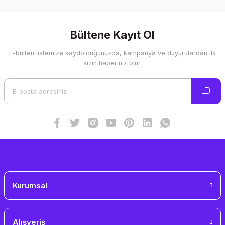
Bu ürünün fiyat bilgisi, resim, ürün açıklamalarında ve diğer
konularda yetersiz gördüğünüz noktaları öneri formunu
kullanarak tarafımıza iletebilirsiniz.
Görüş ve önerileriniz için teşekkür ederiz.
Bültene Kayıt Ol
E-bülten listemize kaydolduğunuzda, kampanya ve duyurulardan ilk
Ürün resmi kalitesiz, bozuk veya görüntülenemiyor.
sizin haberiniz olur.
Ürün açıklamasında eksik bilgiler bulunuyor.
Ürün bilgilerinde hatalar bulunuyor.
Ürün fiyatı diğer sitelerden daha pahalı.
Bu ürüne benzer farklı alternatifler olmalı.
Gönder
Kurumsal
Alışveriş