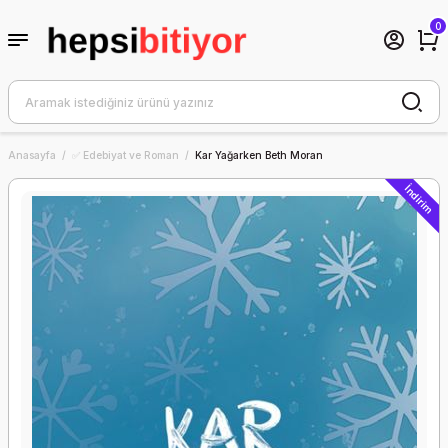
0
Anasayfa
✅ Edebiyat ve Roman
Kar Yağarken Beth Moran
İndirim