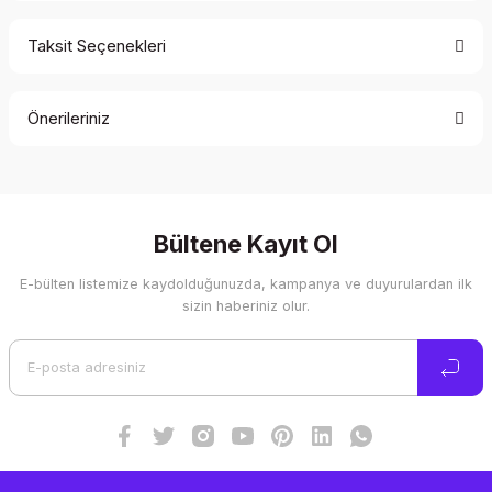
Taksit Seçenekleri
Bu ürüne ilk yorumu siz yapın!
Önerileriniz
Yorum Yaz
Bu ürünün fiyat bilgisi, resim, ürün açıklamalarında ve diğer
konularda yetersiz gördüğünüz noktaları öneri formunu
kullanarak tarafımıza iletebilirsiniz.
Görüş ve önerileriniz için teşekkür ederiz.
Bültene Kayıt Ol
E-bülten listemize kaydolduğunuzda, kampanya ve duyurulardan ilk
Ürün resmi kalitesiz, bozuk veya görüntülenemiyor.
sizin haberiniz olur.
Ürün açıklamasında eksik bilgiler bulunuyor.
Ürün bilgilerinde hatalar bulunuyor.
Ürün fiyatı diğer sitelerden daha pahalı.
Bu ürüne benzer farklı alternatifler olmalı.