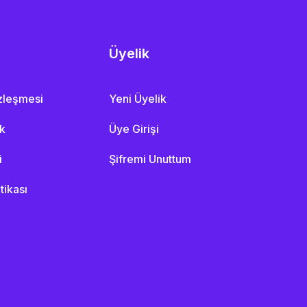
Üyelik
özleşmesi
Yeni Üyelik
ik
Üye Girişi
i
Şifremi Unuttum
itikası