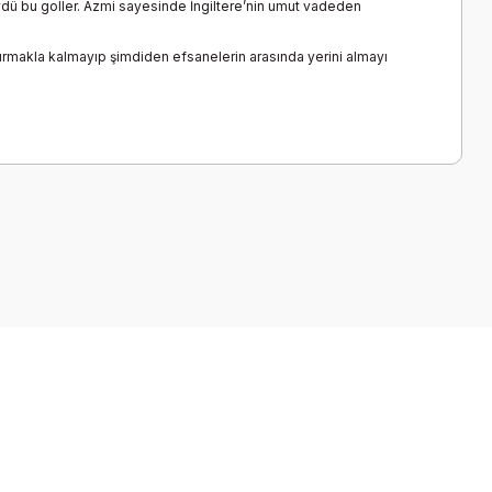
üydü bu goller. Azmi sayesinde İngiltere’nin umut vadeden
azdırmakla kalmayıp şimdiden efsanelerin arasında yerini almayı
a iletebilirsiniz.