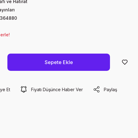
fi ve Hatırat
yınları
8364880
erle!
Sepete Ekle
ye Et
Fiyatı Düşünce Haber Ver
Paylaş