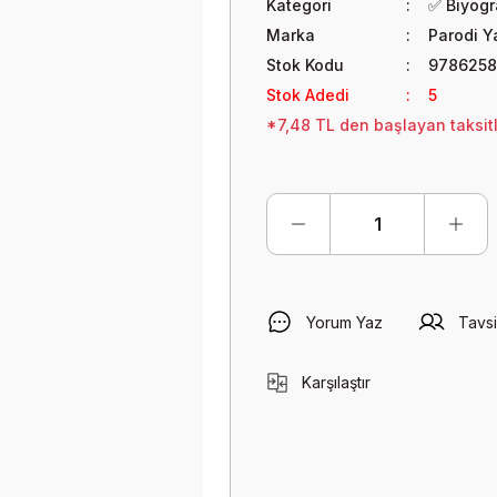
Kategori
✅ Biyogra
Marka
Parodi Ya
Stok Kodu
978625
Stok Adedi
5
*7,48 TL den başlayan taksitl
Yorum Yaz
Tavsi
Karşılaştır