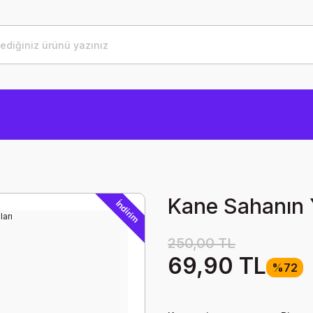
Kane Sahanın Y
İndirim
250,00 TL
69,90 TL
%72