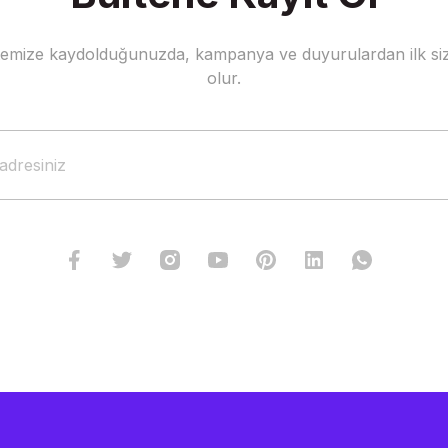
stemize kaydolduğunuzda, kampanya ve duyurulardan ilk siz
Gönder
olur.