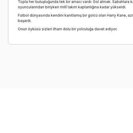
Topla her buluştuğunda tek bir amacı vardı: Gol atmak. Sabahlara k
oyuncularından biriyken millî takım kaptanlığına kadar yükseldi.
Futbol dünyasında kendini kanıtlamış bir golcü olan Harry Kane, azmi
başardı.
Onun öyküsü sizleri ilham dolu bir yolculuğa davet ediyor.
Bu ürünün fiyat bilgisi, resim, ürün açıklamalarında ve diğer k
Görüş ve önerileriniz için teşekkür ederiz.
Ürün resmi kalitesiz, bozuk veya görüntülenemiyor.
Ürün açıklamasında eksik bilgiler bulunuyor.
Ürün bilgilerinde hatalar bulunuyor.
Ürün fiyatı diğer sitelerden daha pahalı.
Bu ürüne benzer farklı alternatifler olmalı.