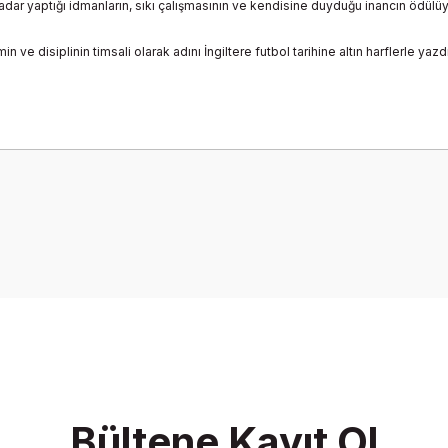
adar yaptığı idmanların, sıkı çalışmasının ve kendisine duyduğu inancın ödül
n ve disiplinin timsali olarak adını İngiltere futbol tarihine altın harflerle y
onularda yetersiz gördüğünüz noktaları öneri formunu kullanarak tarafımız
Bu ürüne ilk yorumu siz yapın!
Yorum Yaz
Bültene Kayıt Ol