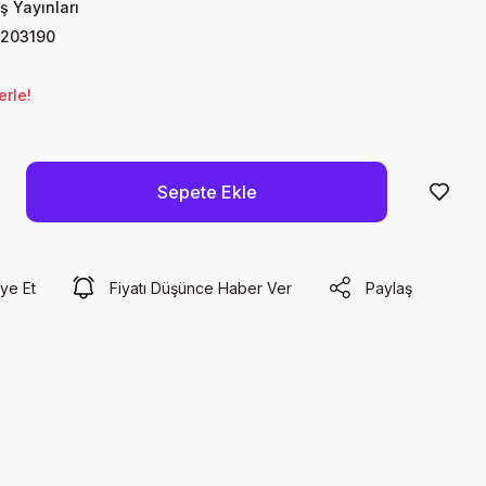
ş Yayınları
203190
erle!
Sepete Ekle
ye Et
Fiyatı Düşünce Haber Ver
Paylaş