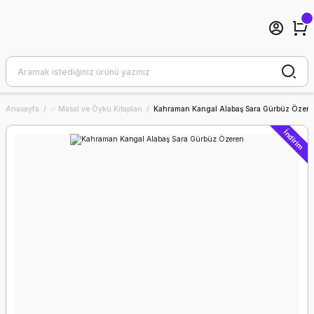
Anasayfa
✅ Masal ve Öykü Kitapları
Kahraman Kangal Alabaş Sara Gürbüz Özer
İndirim