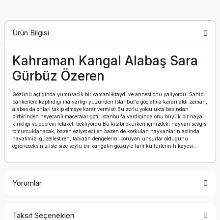
Ürün Bilgisi
Kahraman Kangal Alabaş Sara
Gürbüz Özeren
Gözünü açtiginda yumusacik bir samanliktaydi ve annesi onu yaliyordu. Sahibi
bankerlere kaptirdigi malvarligi yüzünden Istanbul'a göç alma karari aldi zaman,
alabas da onlari takip etmeye karar vermisti.Bu zorlu yolculukta basindan
birbirinden heyecanli maceralar gçti. Istanbul'a vardiginda onu büyük bir hayal
kirikligi ve deprem felaketi bekliyordu.Bu kitabi okurken içinizdeki hayvan sevgisi
tomurcuklanacak, bazen eziyet edilen bazen de korkulan hayvanlarin aslinda
hayatimizi güzellestiren, tabiatin dengelerini koruyan unsurlar oldugunu
ögreneceksiniz.Iste size soylu bir kangalin gözüyle farli kültürlerin hikayesi...
Yorumlar
Taksit Seçenekleri