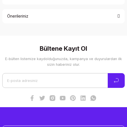
Bu ürüne ilk yorumu siz yapın!
Önerileriniz
Yorum Yaz
Bu ürünün fiyat bilgisi, resim, ürün açıklamalarında ve diğer
konularda yetersiz gördüğünüz noktaları öneri formunu
kullanarak tarafımıza iletebilirsiniz.
Görüş ve önerileriniz için teşekkür ederiz.
Bültene Kayıt Ol
E-bülten listemize kaydolduğunuzda, kampanya ve duyurulardan ilk
Ürün resmi kalitesiz, bozuk veya görüntülenemiyor.
sizin haberiniz olur.
Ürün açıklamasında eksik bilgiler bulunuyor.
Ürün bilgilerinde hatalar bulunuyor.
Ürün fiyatı diğer sitelerden daha pahalı.
Bu ürüne benzer farklı alternatifler olmalı.