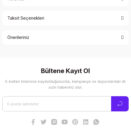
Taksit Seçenekleri
Bu ürüne ilk yorumu siz yapın!
Önerileriniz
Yorum Yaz
Bu ürünün fiyat bilgisi, resim, ürün açıklamalarında ve diğer
konularda yetersiz gördüğünüz noktaları öneri formunu
kullanarak tarafımıza iletebilirsiniz.
Görüş ve önerileriniz için teşekkür ederiz.
Bültene Kayıt Ol
E-bülten listemize kaydolduğunuzda, kampanya ve duyurulardan ilk
Ürün resmi kalitesiz, bozuk veya görüntülenemiyor.
sizin haberiniz olur.
Ürün açıklamasında eksik bilgiler bulunuyor.
Ürün bilgilerinde hatalar bulunuyor.
Ürün fiyatı diğer sitelerden daha pahalı.
Bu ürüne benzer farklı alternatifler olmalı.