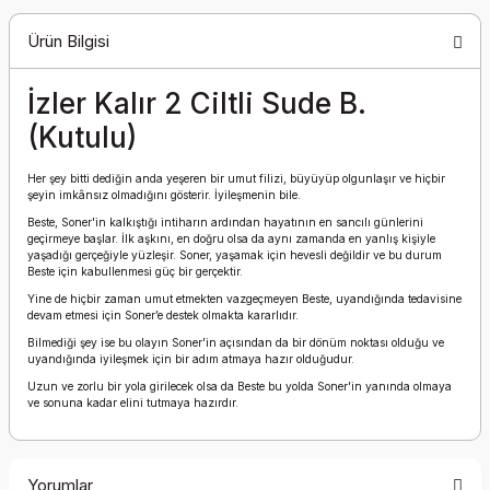
Ürün Bilgisi
İzler Kalır 2 Ciltli Sude B.
(Kutulu)
Her şey bitti dediğin anda yeşeren bir umut filizi, büyüyüp olgunlaşır ve hiçbir
şeyin imkânsız olmadığını gösterir. İyileşmenin bile.
Beste, Soner'in kalkıştığı intiharın ardından hayatının en sancılı günlerini
geçirmeye başlar. İlk aşkını, en doğru olsa da aynı zamanda en yanlış kişiyle
yaşadığı gerçeğiyle yüzleşir. Soner, yaşamak için hevesli değildir ve bu durum
Beste için kabullenmesi güç bir gerçektir.
Yine de hiçbir zaman umut etmekten vazgeçmeyen Beste, uyandığında tedavisine
devam etmesi için Soner’e destek olmakta kararlıdır.
Bilmediği şey ise bu olayın Soner'in açısından da bir dönüm noktası olduğu ve
uyandığında iyileşmek için bir adım atmaya hazır olduğudur.
Uzun ve zorlu bir yola girilecek olsa da Beste bu yolda Soner'in yanında olmaya
ve sonuna kadar elini tutmaya hazırdır.
Yorumlar