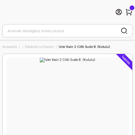
Anasayfa
✅ Edebiyat ve Roman
İzler Kalır 2 Ciltli Sude B. (Kutulu)
İndirim