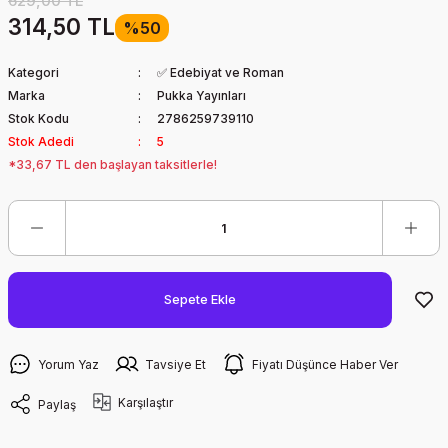
629,00 TL
314,50 TL
%50
Kategori
✅ Edebiyat ve Roman
Marka
Pukka Yayınları
Stok Kodu
2786259739110
Stok Adedi
5
*33,67 TL den başlayan taksitlerle!
Sepete Ekle
Yorum Yaz
Tavsiye Et
Fiyatı Düşünce Haber Ver
Karşılaştır
Paylaş