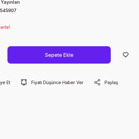
Yayınları
545907
erle!
Sepete Ekle
ye Et
Fiyatı Düşünce Haber Ver
Paylaş