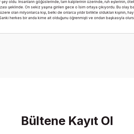
ey oldu. İnsanların göğüslerinde, tam kalplerinin üzerinde, ruh eşlerinin, öteki
imzası şeklinde. On sekiz yaşına girilen gece o İsim ortaya çıkıyordu. Bu olay b
üzere olan milyonlarca kişi, belki de onlarca yıldır birlikte oldukları kişinin, h
k. Sanki herkes bir anda kime ait olduğunu öğrenmişti ve ondan başkasıyla olur
onularda yetersiz gördüğünüz noktaları öneri formunu kullanarak tarafımız
Bu ürüne ilk yorumu siz yapın!
Yorum Yaz
Bültene Kayıt Ol