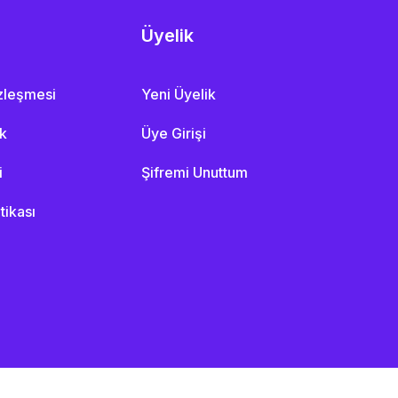
Üyelik
özleşmesi
Yeni Üyelik
ik
Üye Girişi
i
Şifremi Unuttum
itikası