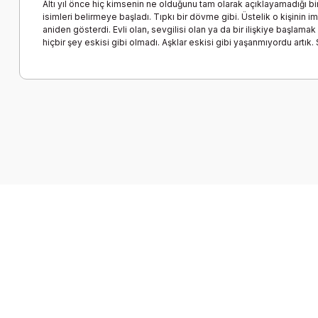
Altı yıl önce hiç kimsenin ne olduğunu tam olarak açıklayamadığı bir ş
isimleri belirmeye başladı. Tıpkı bir dövme gibi. Üstelik o kişinin 
aniden gösterdi. Evli olan, sevgilisi olan ya da bir ilişkiye başlamak 
hiçbir şey eskisi gibi olmadı. Aşklar eskisi gibi yaşanmıyordu artı
Bu ürünün fiyat bilgisi, resim, ürün açıklamalarında ve diğer k
Görüş ve önerileriniz için teşekkür ederiz.
Ürün resmi kalitesiz, bozuk veya görüntülenemiyor.
Ürün açıklamasında eksik bilgiler bulunuyor.
Ürün bilgilerinde hatalar bulunuyor.
Ürün fiyatı diğer sitelerden daha pahalı.
Bu ürüne benzer farklı alternatifler olmalı.