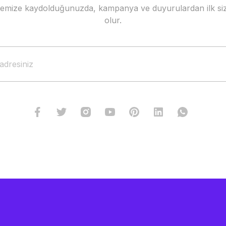
stemize kaydolduğunuzda, kampanya ve duyurulardan ilk siz
Gönder
olur.