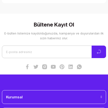
Bu ürünün fiyat bilgisi, resim, ürün açıklamalarında ve diğer
konularda yetersiz gördüğünüz noktaları öneri formunu
kullanarak tarafımıza iletebilirsiniz.
Görüş ve önerileriniz için teşekkür ederiz.
Bültene Kayıt Ol
E-bülten listemize kaydolduğunuzda, kampanya ve duyurulardan ilk
Ürün resmi kalitesiz, bozuk veya görüntülenemiyor.
sizin haberiniz olur.
Ürün açıklamasında eksik bilgiler bulunuyor.
Ürün bilgilerinde hatalar bulunuyor.
Ürün fiyatı diğer sitelerden daha pahalı.
Bu ürüne benzer farklı alternatifler olmalı.
Gönder
Kurumsal