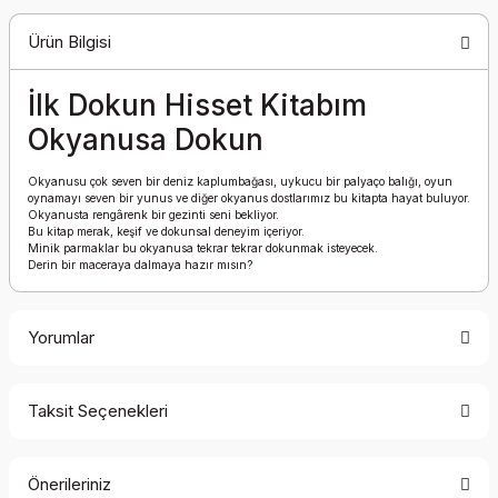
Ürün Bilgisi
İlk Dokun Hisset Kitabım
Okyanusa Dokun
Okyanusu çok seven bir deniz kaplumbağası, uykucu bir palyaço balığı, oyun
oynamayı seven bir yunus ve diğer okyanus dostlarımız bu kitapta hayat buluyor.
Okyanusta rengârenk bir gezinti seni bekliyor.
Bu kitap merak, keşif ve dokunsal deneyim içeriyor.
Minik parmaklar bu okyanusa tekrar tekrar dokunmak isteyecek.
Derin bir maceraya dalmaya hazır mısın?
Yorumlar
Taksit Seçenekleri
Bu ürüne ilk yorumu siz yapın!
Önerileriniz
Yorum Yaz