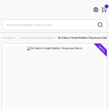
Anasayfa
✅ Aktivite ve Boyama Kitapları
İlk Dokun Hisset Kitabım Okyanusa Doku
İndirim