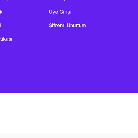
ik
Üye Girişi
i
Şifremi Unuttum
itikası