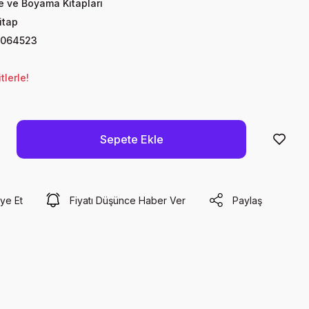
te ve Boyama Kitapları
itap
7064523
lerle!
Sepete Ekle
ye Et
Fiyatı Düşünce Haber Ver
Paylaş