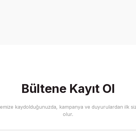
onularda yetersiz gördüğünüz noktaları öneri formunu kullanarak tarafımız
Bu ürüne ilk yorumu siz yapın!
Yorum Yaz
Bültene Kayıt Ol
stemize kaydolduğunuzda, kampanya ve duyurulardan ilk siz
Gönder
olur.