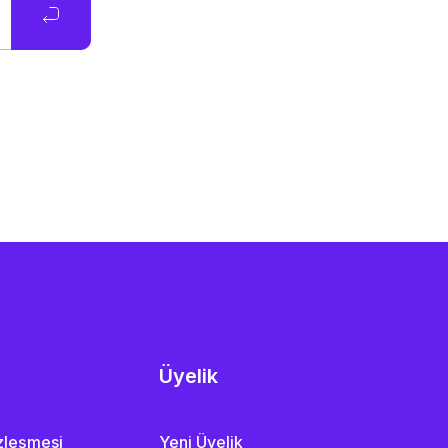
Üyelik
özleşmesi
Yeni Üyelik