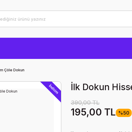
bım Çöle Dokun
İlk Dokun Hiss
İndirim
390,00 TL
195,00 TL
%50