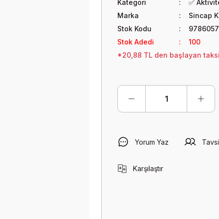
Kategori
✅ Aktivi
Marka
Sincap K
Stok Kodu
978605
Stok Adedi
100
*20,88 TL den başlayan taksit
Yorum Yaz
Tavsi
Karşılaştır