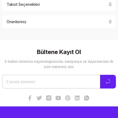
Taksit Seçenekleri
Bu ürüne ilk yorumu siz yapın!
Önerileriniz
Yorum Yaz
Bu ürünün fiyat bilgisi, resim, ürün açıklamalarında ve diğer
konularda yetersiz gördüğünüz noktaları öneri formunu
kullanarak tarafımıza iletebilirsiniz.
Görüş ve önerileriniz için teşekkür ederiz.
Bültene Kayıt Ol
E-bülten listemize kaydolduğunuzda, kampanya ve duyurulardan ilk
Ürün resmi kalitesiz, bozuk veya görüntülenemiyor.
sizin haberiniz olur.
Ürün açıklamasında eksik bilgiler bulunuyor.
Ürün bilgilerinde hatalar bulunuyor.
Ürün fiyatı diğer sitelerden daha pahalı.
Bu ürüne benzer farklı alternatifler olmalı.