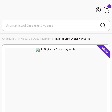
Anasayfa
✅ Masal ve Öykü Kitapları
İlk Bilgilerim Dizisi Hayvanlar
İndirim