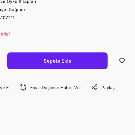
ve Öykü Kitapları
yın Dağıtım
107211
erle!
Sepete Ekle
ye Et
Fiyatı Düşünce Haber Ver
Paylaş