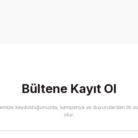
onularda yetersiz gördüğünüz noktaları öneri formunu kullanarak tarafımız
Bu ürüne ilk yorumu siz yapın!
Yorum Yaz
Bültene Kayıt Ol
stemize kaydolduğunuzda, kampanya ve duyurulardan ilk siz
Gönder
olur.