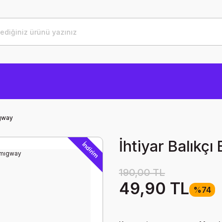
ıgway
İhtiyar Balıkç
İndirim
190,00 TL
49,90 TL
%74