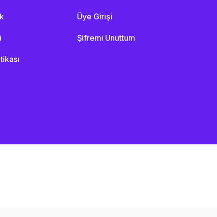
ik
Üye Girişi
i
Şifremi Unuttum
itikası