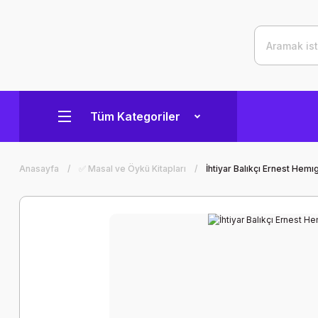
Tüm Kategoriler
Anasayfa
✅ Masal ve Öykü Kitapları
İhtiyar Balıkçı Ernest Hem