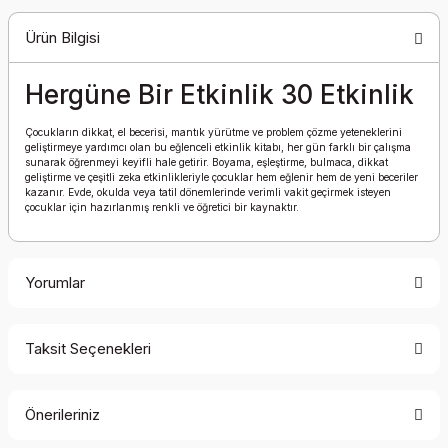
Ürün Bilgisi
Hergüne Bir Etkinlik 30 Etkinlik
Çocukların dikkat, el becerisi, mantık yürütme ve problem çözme yeteneklerini
geliştirmeye yardımcı olan bu eğlenceli etkinlik kitabı, her gün farklı bir çalışma
sunarak öğrenmeyi keyifli hale getirir. Boyama, eşleştirme, bulmaca, dikkat
geliştirme ve çeşitli zeka etkinlikleriyle çocuklar hem eğlenir hem de yeni beceriler
kazanır. Evde, okulda veya tatil dönemlerinde verimli vakit geçirmek isteyen
çocuklar için hazırlanmış renkli ve öğretici bir kaynaktır.
Yorumlar
Taksit Seçenekleri
Bu ürüne ilk yorumu siz yapın!
Önerileriniz
Yorum Yaz