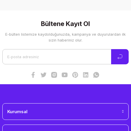
Bu ürünün fiyat bilgisi, resim, ürün açıklamalarında ve diğer
konularda yetersiz gördüğünüz noktaları öneri formunu
kullanarak tarafımıza iletebilirsiniz.
Görüş ve önerileriniz için teşekkür ederiz.
Bültene Kayıt Ol
E-bülten listemize kaydolduğunuzda, kampanya ve duyurulardan ilk
Ürün resmi kalitesiz, bozuk veya görüntülenemiyor.
sizin haberiniz olur.
Ürün açıklamasında eksik bilgiler bulunuyor.
Ürün bilgilerinde hatalar bulunuyor.
Ürün fiyatı diğer sitelerden daha pahalı.
Bu ürüne benzer farklı alternatifler olmalı.
Gönder
Kurumsal