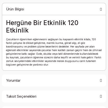
Ürün Bilgisi
Hergüne Bir Etkinlik 120
Etkinlik
Çocukların öğrenirken eğlenmesini sağlayan bu kapsamlı etkinlik kitabı, 120
farklı çalışma ile dikkat geliştirme, mantık kurma, görsel algı, el-göz
koordinasyonu ve problem çözme becerilerini destekler. Her sayfada yer alan
eğlenceli etkinlikler sayesinde çocuklar hem kaliteli zaman geçirir hem de zihinsel
gelişimlerine katkı sağlar. Evde, okulda veya tatil dönemlerinde kullanılabilecek
bu kaynak, çocukların öğrenme sürecini daha keyifli ve verimli hale getirir. Farklı
zorluk seviyelerindeki etkinlikler sayesinde merak duygusunu canlı tutarken
özgüven gelişimine de yardımcı olur.
Yorumlar
Taksit Seçenekleri
Bu ürüne ilk yorumu siz yapın!