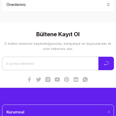
Önerileriniz
Yorum Yaz
Bu ürünün fiyat bilgisi, resim, ürün açıklamalarında ve diğer
konularda yetersiz gördüğünüz noktaları öneri formunu
kullanarak tarafımıza iletebilirsiniz.
Görüş ve önerileriniz için teşekkür ederiz.
Bültene Kayıt Ol
E-bülten listemize kaydolduğunuzda, kampanya ve duyurulardan ilk
Ürün resmi kalitesiz, bozuk veya görüntülenemiyor.
sizin haberiniz olur.
Ürün açıklamasında eksik bilgiler bulunuyor.
Ürün bilgilerinde hatalar bulunuyor.
Ürün fiyatı diğer sitelerden daha pahalı.
Bu ürüne benzer farklı alternatifler olmalı.
Gönder
Kurumsal