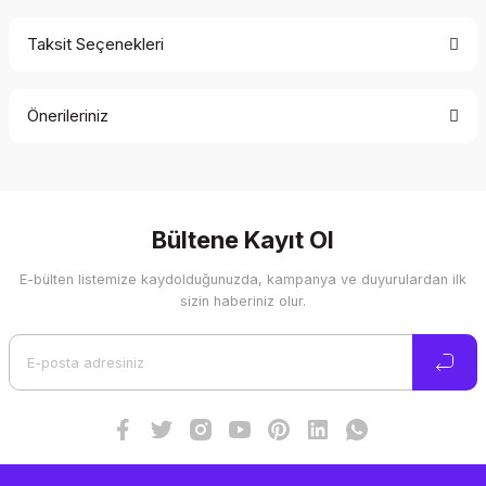
Taksit Seçenekleri
Bu ürüne ilk yorumu siz yapın!
Önerileriniz
Yorum Yaz
Bu ürünün fiyat bilgisi, resim, ürün açıklamalarında ve diğer
konularda yetersiz gördüğünüz noktaları öneri formunu
kullanarak tarafımıza iletebilirsiniz.
Görüş ve önerileriniz için teşekkür ederiz.
Bültene Kayıt Ol
E-bülten listemize kaydolduğunuzda, kampanya ve duyurulardan ilk
Ürün resmi kalitesiz, bozuk veya görüntülenemiyor.
sizin haberiniz olur.
Ürün açıklamasında eksik bilgiler bulunuyor.
Ürün bilgilerinde hatalar bulunuyor.
Ürün fiyatı diğer sitelerden daha pahalı.
Bu ürüne benzer farklı alternatifler olmalı.