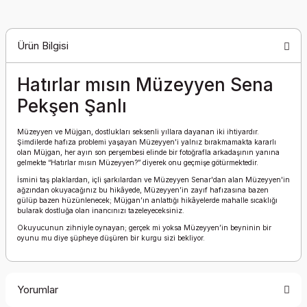
Ürün Bilgisi
Hatırlar mısın Müzeyyen Sena
Pekşen Şanlı
Müzeyyen ve Müjgan, dostlukları seksenli yıllara dayanan iki ihtiyardır.
Şimdilerde hafıza problemi yaşayan Müzeyyen'i yalnız bırakmamakta kararlı
olan Müjgan, her ayın son perşembesi elinde bir fotoğrafla arkadaşının yanına
gelmekte “Hatırlar mısın Müzeyyen?” diyerek onu geçmişe götürmektedir.
İsmini taş plaklardan, içli şarkılardan ve Müzeyyen Senar'dan alan Müzeyyen'in
ağzından okuyacağınız bu hikâyede, Müzeyyen’in zayıf hafızasına bazen
gülüp bazen hüzünlenecek; Müjgan’ın anlattığı hikâyelerde mahalle sıcaklığı
bularak dostluğa olan inancınızı tazeleyeceksiniz.
Okuyucunun zihniyle oynayan; gerçek mi yoksa Müzeyyen’in beyninin bir
oyunu mu diye şüpheye düşüren bir kurgu sizi bekliyor.
Yorumlar