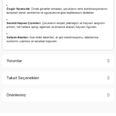
Özgür Yaratıcılık:
Örnek görseller olmadan, çocukların renk kombinasyonlarını
tamamen kendi zevklerine ve içgüdülerine göre keşfetmesini destekler.
Sevimli Hayvan Çizimleri:
Çocukların empati yeteneğini ve hayvan sevgisini
artıran, net hatlara sahip, eğlenceli ve dinamik afacan hayvan figürleri.
Gelişim Alanları:
İnce motor becerileri, el-göz koordinasyonu, odaklanma
süresinin uzaması ve sanatsal özgüven.
Yorumlar
Taksit Seçenekleri
Bu ürüne ilk yorumu siz yapın!
Önerileriniz
Yorum Yaz
Bu ürünün fiyat bilgisi, resim, ürün açıklamalarında ve diğer
konularda yetersiz gördüğünüz noktaları öneri formunu