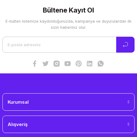
kullanarak tarafımıza iletebilirsiniz.
Görüş ve önerileriniz için teşekkür ederiz.
Bültene Kayıt Ol
E-bülten listemize kaydolduğunuzda, kampanya ve duyurulardan ilk
Ürün resmi kalitesiz, bozuk veya görüntülenemiyor.
sizin haberiniz olur.
Ürün açıklamasında eksik bilgiler bulunuyor.
Ürün bilgilerinde hatalar bulunuyor.
Ürün fiyatı diğer sitelerden daha pahalı.
Bu ürüne benzer farklı alternatifler olmalı.
Gönder
Kurumsal
Alışveriş