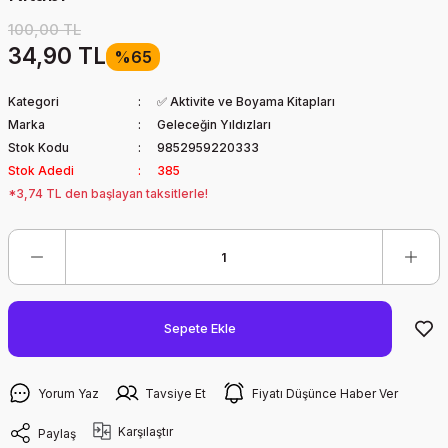
100,00 TL
34,90 TL
%65
Kategori
✅ Aktivite ve Boyama Kitapları
Marka
Geleceğin Yıldızları
Stok Kodu
9852959220333
Stok Adedi
385
*3,74 TL den başlayan taksitlerle!
Sepete Ekle
Yorum Yaz
Tavsiye Et
Fiyatı Düşünce Haber Ver
Karşılaştır
Paylaş