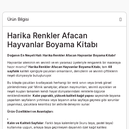
Ürün Bilgisi
Harika Renkler Afacan
Hayvanlar Boyama Kitabı
Doğanın En Neşeli Hali: Harika Renkler Afacan Hayvanlar Boyama Kitabı!
Hayvanlar aleminin en sevimli ve en yaramaz üyeleriyle rengarenk bir maceraya
hazır mısınız?
Harika Renkler Afacan Hayvanlar Boyama Kitabı
, tam
48
sayfalık
kaliteli içeriğiyle çocukları ormanların, denizlerin ve sevimli çiftliklerin
neşeli dünyasıyla buluşturuyor.
Bu kitapta çocukları kısıtlayacak herhangi bir renk sınırı veya örnek görsel
yönlendirmesi yok! Minik sanatçılar, afacan maymunları, sevimli ayıcıkları ve
neşeli kuşları tamamen kendi hayal dünyalarındaki renklerle özgürce
renklendirecekler.
Kalın yapraklı, yüksek kaliteli kağıt yapısı
sayesinde boyama
yaparken sayfaların yırtılması veya boyanın arka sayfaya geçmesi gibi sorunlar
yaşanmaz, çocuklara kesintisiz bir aktivite deneyimi sunar.
Ürün Özellikleri ve Avantajları:
Kalın ve Kaliteli Sayfalar:
Farklı boya kalemleriyle (kuru boya, pastel boya)
kullanıma uygun, arkaya boya geçirmeyen dayanıklı özel kağıt kalitesi.