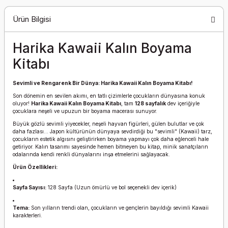
Ürün Bilgisi
Harika Kawaii Kalın Boyama
Kitabı
Sevimli ve Rengarenk Bir Dünya: Harika Kawaii Kalın Boyama Kitabı!
Son dönemin en sevilen akımı, en tatlı çizimlerle çocukların dünyasına konuk
oluyor!
Harika Kawaii Kalın Boyama Kitabı
, tam
128 sayfalık
dev içeriğiyle
çocuklara neşeli ve upuzun bir boyama macerası sunuyor.
Büyük gözlü sevimli yiyecekler, neşeli hayvan figürleri, gülen bulutlar ve çok
daha fazlası... Japon kültürünün dünyaya sevdirdiği bu "sevimli" (Kawaii) tarz,
çocukların estetik algısını geliştirirken boyama yapmayı çok daha eğlenceli hale
getiriyor. Kalın tasarımı sayesinde hemen bitmeyen bu kitap, minik sanatçıların
odalarında kendi renkli dünyalarını inşa etmelerini sağlayacak.
Ürün Özellikleri:
Sayfa Sayısı:
128 Sayfa (Uzun ömürlü ve bol seçenekli dev içerik)
Tema:
Son yılların trendi olan, çocukların ve gençlerin bayıldığı sevimli Kawaii
karakterleri.