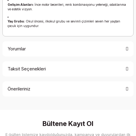
Gelişim Alanları:
İnce motor becerileri, renk kombinasyonu yeteneği, odaklanma
ve estetik vizyon.
Yaş Grubu:
Okul öncesi, ilkokul grubu ve sevimli çizimleri seven her yaştan
çocuk için uygundur.
Yorumlar
Taksit Seçenekleri
Bu ürüne ilk yorumu siz yapın!
Önerileriniz
Yorum Yaz
Bu ürünün fiyat bilgisi, resim, ürün açıklamalarında ve diğer
konularda yetersiz gördüğünüz noktaları öneri formunu
kullanarak tarafımıza iletebilirsiniz.
Görüş ve önerileriniz için teşekkür ederiz.
Bültene Kayıt Ol
E-bülten listemize kaydolduğunuzda, kampanya ve duyurulardan ilk