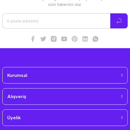
Ürün resmi kalitesiz, bozuk veya görüntülenemiyor.
sizin haberiniz olur.
Ürün açıklamasında eksik bilgiler bulunuyor.
Ürün bilgilerinde hatalar bulunuyor.
Ürün fiyatı diğer sitelerden daha pahalı.
Bu ürüne benzer farklı alternatifler olmalı.
Gönder
Kurumsal
Alışveriş
Üyelik