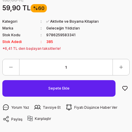
150,00 TL
59,90 TL
%60
Kategori
✅ Aktivite ve Boyama Kitapları
Marka
Geleceğin Yıldızları
Stok Kodu
9786259583341
Stok Adedi
385
*6,41 TL den başlayan taksitlerle!
Sepete Ekle
Yorum Yaz
Tavsiye Et
Fiyatı Düşünce Haber Ver
Karşılaştır
Paylaş