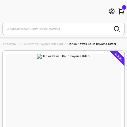
Anasayfa
✅ Aktivite ve Boyama Kitapları
Harika Kawaii Kalın Boyama Kitabı
İndirim