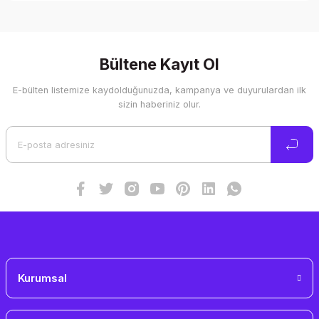
Bu ürünün fiyat bilgisi, resim, ürün açıklamalarında ve diğer
konularda yetersiz gördüğünüz noktaları öneri formunu
kullanarak tarafımıza iletebilirsiniz.
Görüş ve önerileriniz için teşekkür ederiz.
Bültene Kayıt Ol
E-bülten listemize kaydolduğunuzda, kampanya ve duyurulardan ilk
Ürün resmi kalitesiz, bozuk veya görüntülenemiyor.
sizin haberiniz olur.
Ürün açıklamasında eksik bilgiler bulunuyor.
Ürün bilgilerinde hatalar bulunuyor.
Ürün fiyatı diğer sitelerden daha pahalı.
Bu ürüne benzer farklı alternatifler olmalı.
Gönder
Kurumsal