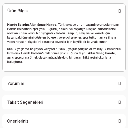
Ürün Bilgisi
Hande Baladın Altın Smaç Hande
, Türk voleybolunun başarılı oyuncularından
Hande Baladın'ın spor yolculuğunu, azmini ve başarıya ulaşma mücadelesini
anlatan ilham verici bir biyografi kitabıdır. Disiplin, çalışma ve kararlılığın
başarıdaki önemini gösteren bu eser; voleybol severler, spor tutkunları ve ilham
veren hayat hikâyelerini okumayı sevenler için keyifli bir kaynak sunar.
Küçük yaşlarda başlayan voleybol tutkusu, yoğun çalışmalar ve büyük hedeflerle
birleşerek Hande Baladın'ı milli forma yolculuğuna taşıdı.
Altın Smaç Hande
,
genç sporculara örnek olacak mücadele dolu bir başarı hikâyesini okurlarla
buluşturur.
Yorumlar
Taksit Seçenekleri
Bu ürüne ilk yorumu siz yapın!
Önerileriniz
Yorum Yaz