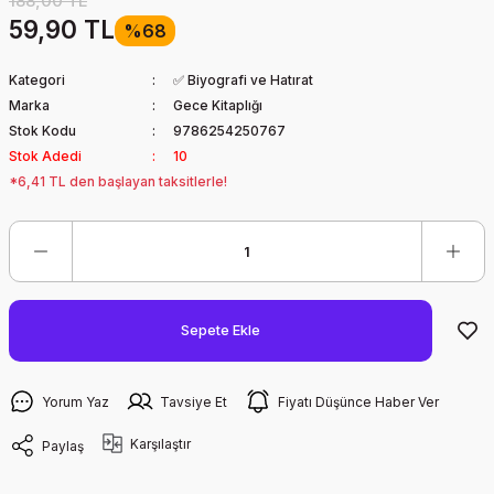
188,00 TL
59,90 TL
%68
Kategori
✅ Biyografi ve Hatırat
Marka
Gece Kitaplığı
Stok Kodu
9786254250767
Stok Adedi
10
*6,41 TL den başlayan taksitlerle!
Sepete Ekle
Yorum Yaz
Tavsiye Et
Fiyatı Düşünce Haber Ver
Karşılaştır
Paylaş