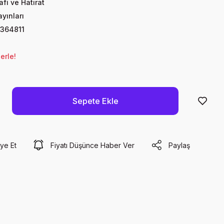
fi ve Hatırat
yınları
364811
erle!
Sepete Ekle
ye Et
Fiyatı Düşünce Haber Ver
Paylaş