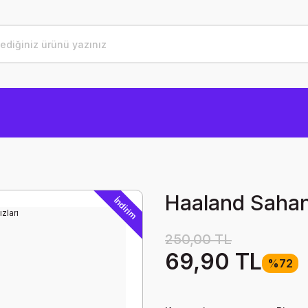
Haaland Sahanı
İndirim
250,00 TL
69,90 TL
%72