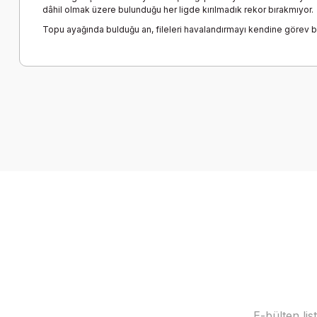
dâhil olmak üzere bulunduğu her ligde kırılmadık rekor bırakmıyor.
Topu ayağında bulduğu an, fileleri havalandırmayı kendine görev bi
Bu ürünün fiyat bilgisi, resim, ürün açıklamalarında ve diğer k
Görüş ve önerileriniz için teşekkür ederiz.
Ürün resmi kalitesiz, bozuk veya görüntülenemiyor.
Ürün açıklamasında eksik bilgiler bulunuyor.
Ürün bilgilerinde hatalar bulunuyor.
Ürün fiyatı diğer sitelerden daha pahalı.
Bu ürüne benzer farklı alternatifler olmalı.
E-bülten li