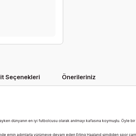
it Seçenekleri
Önerileriniz
ayken dünyanın en iyi futbolcusu olarak anılmayı kafasına koymuştu. Öyle bir a
rinde emin adımlarla yürümeye devam eden Erling Haaland şimdiden spor camia