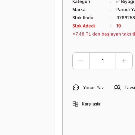
Kategori
✅ Biyogra
Marka
Parodi Ya
Stok Kodu
9786258
Stok Adedi
19
*7,48 TL den başlayan taksitl
Yorum Yaz
Tavsi
Karşılaştır