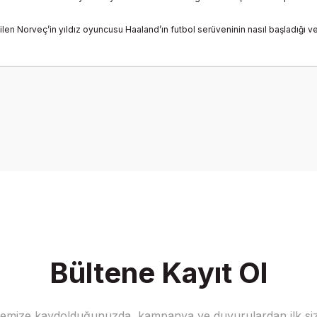
len Norveç’in yıldız oyuncusu Haaland’ın futbol serüveninin nasıl başladığı v
onularda yetersiz gördüğünüz noktaları öneri formunu kullanarak tarafımız
Bu ürüne ilk yorumu siz yapın!
Yorum Yaz
Bültene Kayıt Ol
stemize kaydolduğunuzda, kampanya ve duyurulardan ilk siz