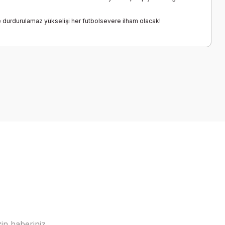
e durdurulamaz yükselişi her futbolsevere ilham olacak!
a iletebilirsiniz.
in haberiniz