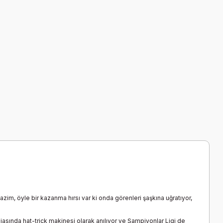
zim, öyle bir kazanma hırsı var ki onda görenleri şaşkına uğratıyor,
sında hat-trick makinesi olarak anılıyor ve Şampiyonlar Ligi de