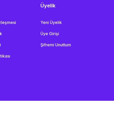
Üyelik
özleşmesi
Yeni Üyelik
ik
Üye Girişi
i
Şifremi Unuttum
itikası