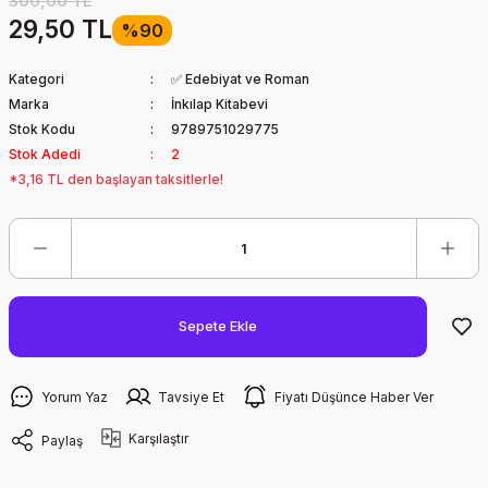
300,00 TL
29,50 TL
%90
Kategori
✅ Edebiyat ve Roman
Marka
İnkılap Kitabevi
Stok Kodu
9789751029775
Stok Adedi
2
*3,16 TL den başlayan taksitlerle!
Sepete Ekle
Yorum Yaz
Tavsiye Et
Fiyatı Düşünce Haber Ver
Karşılaştır
Paylaş