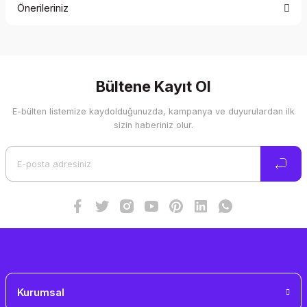
Önerileriniz
Yorum Yaz
Bu ürünün fiyat bilgisi, resim, ürün açıklamalarında ve diğer
konularda yetersiz gördüğünüz noktaları öneri formunu
kullanarak tarafımıza iletebilirsiniz.
Görüş ve önerileriniz için teşekkür ederiz.
Bültene Kayıt Ol
E-bülten listemize kaydolduğunuzda, kampanya ve duyurulardan ilk
Ürün resmi kalitesiz, bozuk veya görüntülenemiyor.
sizin haberiniz olur.
Ürün açıklamasında eksik bilgiler bulunuyor.
Ürün bilgilerinde hatalar bulunuyor.
Ürün fiyatı diğer sitelerden daha pahalı.
Bu ürüne benzer farklı alternatifler olmalı.
Gönder
Kurumsal