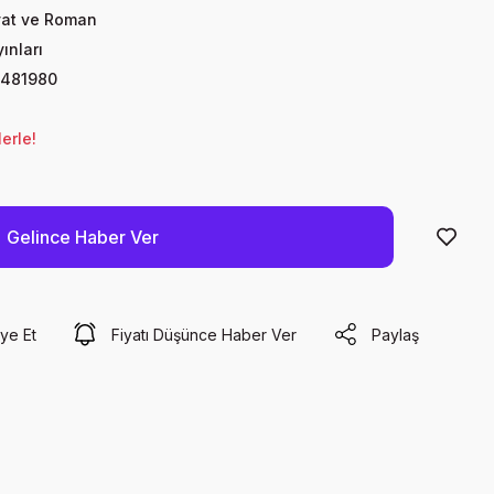
yat ve Roman
ınları
481980
erle!
Gelince Haber Ver
ye Et
Fiyatı Düşünce Haber Ver
Paylaş