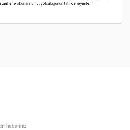
tariflerle okurlara umut yolculugunun tatli deneyimlerini
a iletebilirsiniz.
in haberiniz