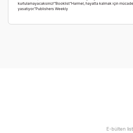
kurtulamayacaksiniz!”Booklist“Harmel, hayatta kalmak için mücadele 
yasatiyor.”Publishers Weekly
Bu ürünün fiyat bilgisi, resim, ürün açıklamalarında ve diğer k
Görüş ve önerileriniz için teşekkür ederiz.
Ürün resmi kalitesiz, bozuk veya görüntülenemiyor.
Ürün açıklamasında eksik bilgiler bulunuyor.
Ürün bilgilerinde hatalar bulunuyor.
Ürün fiyatı diğer sitelerden daha pahalı.
Bu ürüne benzer farklı alternatifler olmalı.
E-bülten li