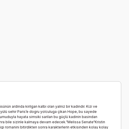
ün ardinda kirilgan kalbi olan yalniz bir kadindir. Kizi ve
büyülü sehir Paris’e dogru yolculuga çikan Hope, bu sayede
 umuduyla hayata simsiki sarilan bu güçlü kadinin basindan
 sonra bile sizinle kalmaya devam edecek.”Melissa Senate“Kristin
igi romanini bitirdikten sonra karakterlerin etkisinden kolay kolay