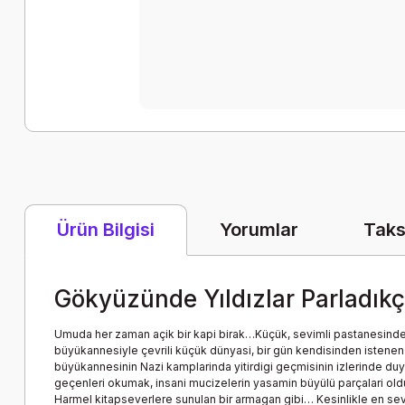
Yorumlar
Taks
Ürün Bilgisi
Gökyüzünde Yıldızlar Parladıkç
Umuda her zaman açik bir kapi birak…Küçük, sevimli pastanesinde dün
büyükannesiyle çevrili küçük dünyasi, bir gün kendisinden istenen 
büyükannesinin Nazi kamplarinda yitirdigi geçmisinin izlerinde duy
geçenleri okumak, insani mucizelerin yasamin büyülü parçalari oldug
Harmel kitapseverlere sunulan bir armagan gibi… Kesinlikle en sevdig