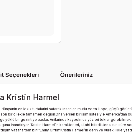
it Seçenekleri
Önerileriniz
a Kristin Harmel
yanin en leziz turtalarini satarak insanlari mutlu eden Hope, güçlü görüntüsün
son bir dilekle tamamen degisir.Ona verilen bir isim listesiyle Amerika’dan 
gu yüklü bir gezintiye baslar. Anilarinda kaybolmus yüzleri tekrar görebilmek
una inandiriyor.“Kristin Harmel’in karakterleri, kitabi bitirdikten uzun süre
im yazarlardan biri!”Emily Giffin“Kristin Harmel’in derin ve yüreklilikle yazd