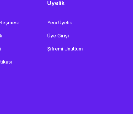
Üyelik
özleşmesi
Yeni Üyelik
ik
Üye Girişi
i
Şifremi Unuttum
itikası