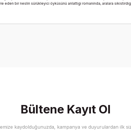
eden bir neslin sürükleyici öyküsünü anlattigi romaninda, aralara sikistirdigi 
onularda yetersiz gördüğünüz noktaları öneri formunu kullanarak tarafımız
Bu ürüne ilk yorumu siz yapın!
Yorum Yaz
Bültene Kayıt Ol
stemize kaydolduğunuzda, kampanya ve duyurulardan ilk siz
Gönder