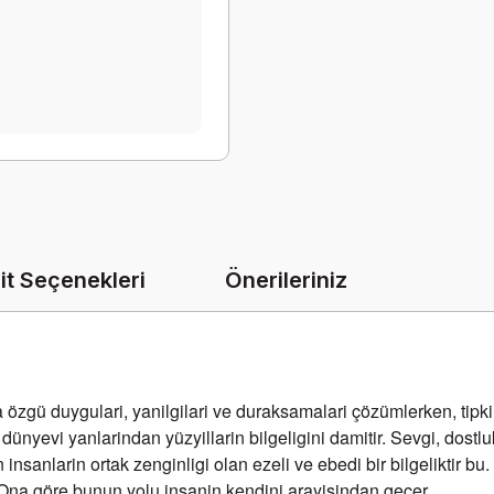
it Seçenekleri
Önerileriniz
ü duygulari, yanilgilari ve duraksamalari çözümlerken, tipki bi
ünyevi yanlarindan yüzyillarin bilgeligini damitir. Sevgi, dostluk
nsanlarin ortak zenginligi olan ezeli ve ebedi bir bilgeliktir bu.
. Ona göre bunun yolu insanin kendini arayisindan geçer.