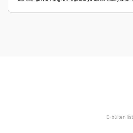
Bu ürünün fiyat bilgisi, resim, ürün açıklamalarında ve diğer k
Görüş ve önerileriniz için teşekkür ederiz.
Ürün resmi kalitesiz, bozuk veya görüntülenemiyor.
Ürün açıklamasında eksik bilgiler bulunuyor.
Ürün bilgilerinde hatalar bulunuyor.
Ürün fiyatı diğer sitelerden daha pahalı.
Bu ürüne benzer farklı alternatifler olmalı.
E-bülten li