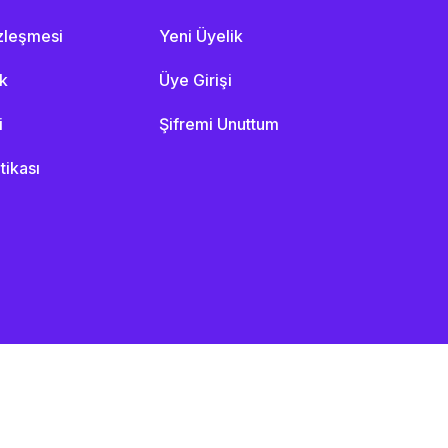
özleşmesi
Yeni Üyelik
ik
Üye Girişi
i
Şifremi Unuttum
itikası