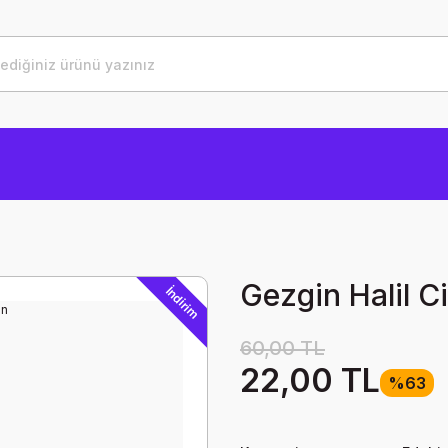
Gezgin Halil C
İndirim
60,00 TL
22,00 TL
%63