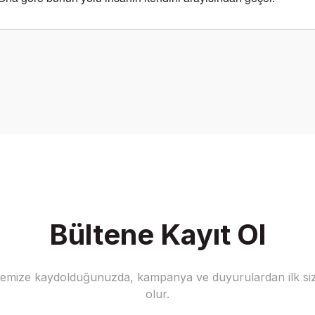
onularda yetersiz gördüğünüz noktaları öneri formunu kullanarak tarafımız
Bu ürüne ilk yorumu siz yapın!
Yorum Yaz
Bültene Kayıt Ol
stemize kaydolduğunuzda, kampanya ve duyurulardan ilk siz
Gönder
olur.