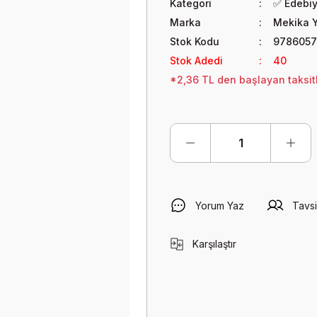
Kategori
✅ Edebi
Marka
Mekika Y
Stok Kodu
9786057
Stok Adedi
40
*2,36 TL den başlayan taksitl
Yorum Yaz
Tavsi
Karşılaştır