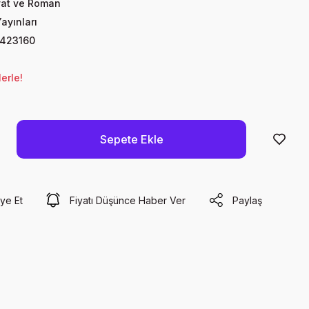
yat ve Roman
ayınları
423160
erle!
Sepete Ekle
ye Et
Fiyatı Düşünce Haber Ver
Paylaş