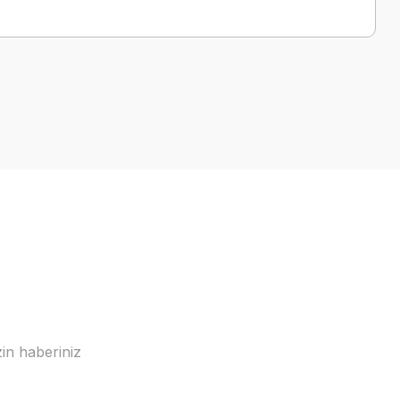
a iletebilirsiniz.
in haberiniz