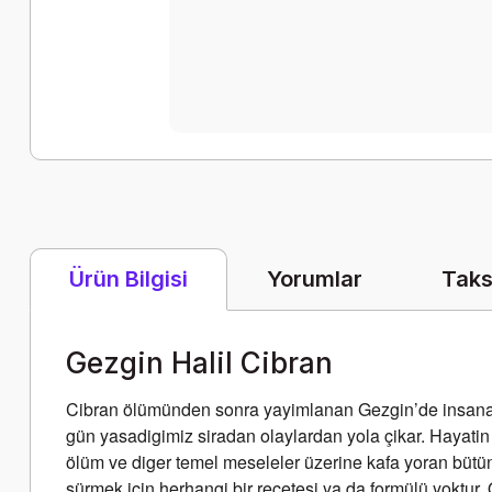
Yorumlar
Taks
Ürün Bilgisi
Gezgin Halil Cibran
Cibran ölümünden sonra yayimlanan Gezgin’de insana özg
gün yasadigimiz siradan olaylardan yola çikar. Hayatin d
ölüm ve diger temel meseleler üzerine kafa yoran bütün i
sürmek için herhangi bir reçetesi ya da formülü yoktur