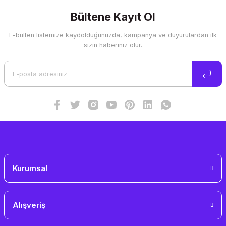
kullanarak tarafımıza iletebilirsiniz.
Görüş ve önerileriniz için teşekkür ederiz.
Bültene Kayıt Ol
E-bülten listemize kaydolduğunuzda, kampanya ve duyurulardan ilk
Ürün resmi kalitesiz, bozuk veya görüntülenemiyor.
sizin haberiniz olur.
Ürün açıklamasında eksik bilgiler bulunuyor.
Ürün bilgilerinde hatalar bulunuyor.
Ürün fiyatı diğer sitelerden daha pahalı.
Bu ürüne benzer farklı alternatifler olmalı.
Gönder
Kurumsal
Alışveriş