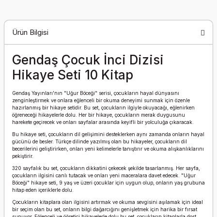
Ürün Bilgisi
Gendaş Çocuk İnci Dizisi
Hikaye Seti 10 Kitap
Gendaş Yayınları'nın "Uğur Böceği" serisi, çocukların hayal dünyasını
zenginleştirmek ve onlara eğlenceli bir okuma deneyimi sunmak için özenle
hazırlanmış bir hikaye setidir. Bu set, çocukların ilgiyle okuyacağı, eğlenirken
öğreneceği hikayelerle dolu. Her bir hikaye, çocukların merak duygusunu
harekete geçirecek ve onları sayfalar arasında keyifli bir yolculuğa çıkaracak.
Bu hikaye seti, çocukların dil gelişimini desteklerken aynı zamanda onların hayal
gücünü de besler. Türkçe dilinde yazılmış olan bu hikayeler, çocukların dil
becerilerini geliştirirken, onları yeni kelimelerle tanıştırır ve okuma alışkanlıklarını
pekiştirir.
320 sayfalık bu set, çocukların dikkatini çekecek şekilde tasarlanmış. Her sayfa,
çocukların ilgisini canlı tutacak ve onları yeni maceralara davet edecek. "Uğur
Böceği" hikaye seti, 9 yaş ve üzeri çocuklar için uygun olup, onların yaş grubuna
hitap eden içeriklerle dolu.
Çocukların kitaplara olan ilgisini artırmak ve okuma sevgisini aşılamak için ideal
bir seçim olan bu set, onların bilgi dağarcığını genişletmek için harika bir fırsat
sunuyor. Eğlenceli ve öğretici hikayelerle dolu bu set, çocukların kitaplarla dost