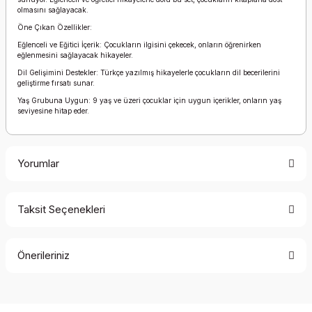
olmasını sağlayacak.
Öne Çıkan Özellikler:
Eğlenceli ve Eğitici İçerik: Çocukların ilgisini çekecek, onların öğrenirken
eğlenmesini sağlayacak hikayeler.
Dil Gelişimini Destekler: Türkçe yazılmış hikayelerle çocukların dil becerilerini
geliştirme fırsatı sunar.
Yaş Grubuna Uygun: 9 yaş ve üzeri çocuklar için uygun içerikler, onların yaş
seviyesine hitap eder.
Yorumlar
Taksit Seçenekleri
Bu ürüne ilk yorumu siz yapın!
Önerileriniz
Yorum Yaz
Bu ürünün fiyat bilgisi, resim, ürün açıklamalarında ve diğer
konularda yetersiz gördüğünüz noktaları öneri formunu