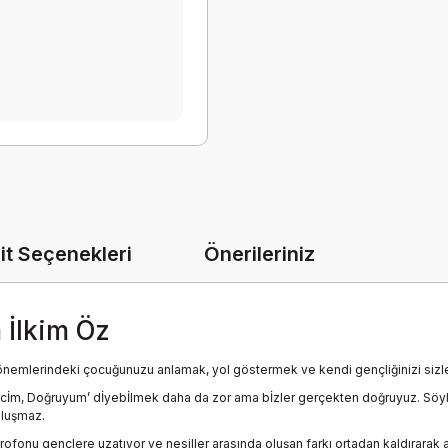
it Seçenekleri
Önerileriniz
İlkim Öz
nemlerindeki çocuğunuzu anlamak, yol göstermek ve kendi gençliğinizi sizlere 
cİm, Doğruyum’ dİyebİlmek daha da zor ama bİzler gerçekten doğruyuz. Sö
uluşmaz.
fonu gençlere uzatıyor ve nesiller arasında oluşan farkı ortadan kaldırarak ai