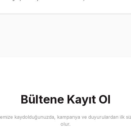
onularda yetersiz gördüğünüz noktaları öneri formunu kullanarak tarafımız
Bu ürüne ilk yorumu siz yapın!
Yorum Yaz
Bültene Kayıt Ol
stemize kaydolduğunuzda, kampanya ve duyurulardan ilk siz
Gönder
olur.