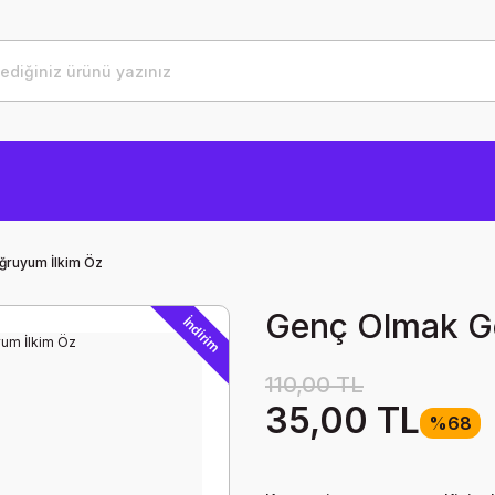
ruyum İlkim Öz
Genç Olmak G
İndirim
110,00 TL
35,00 TL
%68