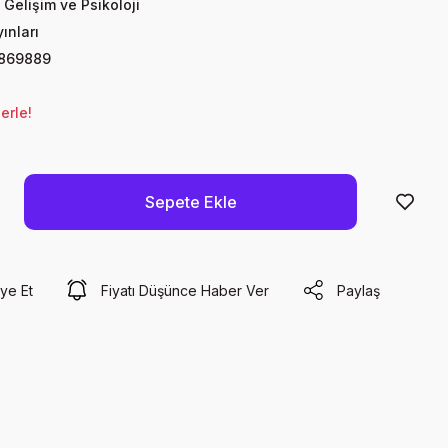
 Gelişim ve Psikoloji
ınları
869889
erle!
Sepete Ekle
ye Et
Fiyatı Düşünce Haber Ver
Paylaş