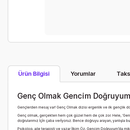
Yorumlar
Taks
Ürün Bilgisi
Genç Olmak Gencim Doğruyum 
Gençlerden mesaj var! Genç Olmak dizisi ergenlik ve ilk gençlik dö
Genç olmak, gerçekten hem çok güzel hem de çok zor. Hele, ‘Gen
doğrularımız İçİn çaba verİyoruz. Bence doğruyu arayan, yanlışla b
Psikolog, aile terapisti ve yazar İlkim Öz, Gencim Doğruyum’da mikro