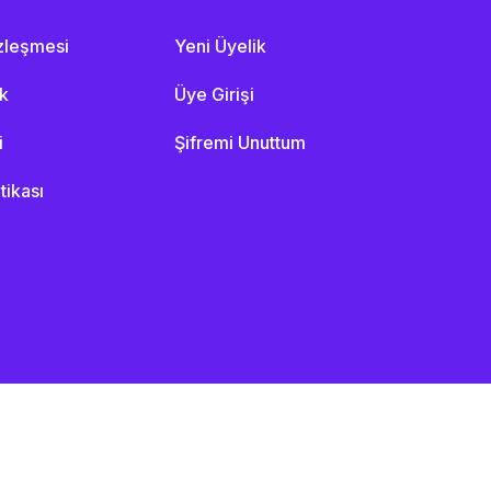
özleşmesi
Yeni Üyelik
ik
Üye Girişi
i
Şifremi Unuttum
itikası