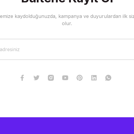
stemize kaydolduğunuzda, kampanya ve duyurulardan ilk siz
Gönder
olur.