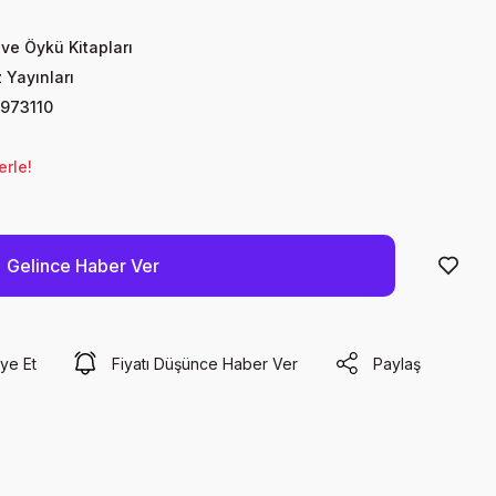
ve Öykü Kitapları
Yayınları
973110
erle!
Gelince Haber Ver
ye Et
Fiyatı Düşünce Haber Ver
Paylaş