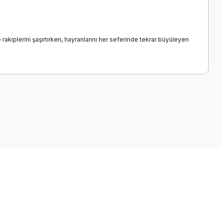
akiplerini şaşırtırken, hayranlarını her seferinde tekrar büyüleyen
a iletebilirsiniz.