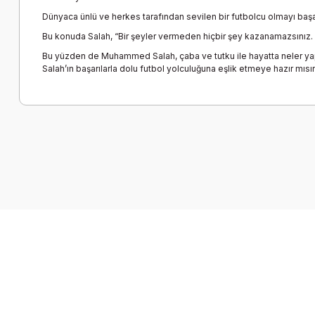
Dünyaca ünlü ve herkes tarafından sevilen bir futbolcu olmayı başa
Bu konuda Salah, “Bir şeyler vermeden hiçbir şey kazanamazsınız. B
Bu yüzden de Muhammed Salah, çaba ve tutku ile hayatta neler yapıp 
Salah’ın başarılarla dolu futbol yolculuğuna eşlik etmeye hazır mısı
Bu ürünün fiyat bilgisi, resim, ürün açıklamalarında ve diğer k
Görüş ve önerileriniz için teşekkür ederiz.
Ürün resmi kalitesiz, bozuk veya görüntülenemiyor.
Ürün açıklamasında eksik bilgiler bulunuyor.
Ürün bilgilerinde hatalar bulunuyor.
Ürün fiyatı diğer sitelerden daha pahalı.
Bu ürüne benzer farklı alternatifler olmalı.