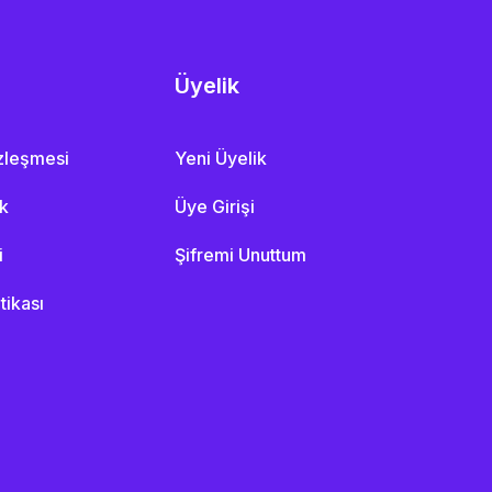
Üyelik
özleşmesi
Yeni Üyelik
ik
Üye Girişi
i
Şifremi Unuttum
itikası