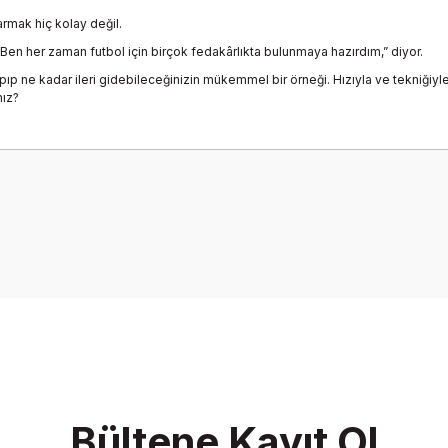
rmak hiç kolay değil.
en her zaman futbol için birçok fedakârlıkta bulunmaya hazırdım,” diyor.
ne kadar ileri gidebileceğinizin mükemmel bir örneği. Hızıyla ve tekniğiyle r
nız?
onularda yetersiz gördüğünüz noktaları öneri formunu kullanarak tarafımız
Bu ürüne ilk yorumu siz yapın!
Yorum Yaz
Bültene Kayıt Ol