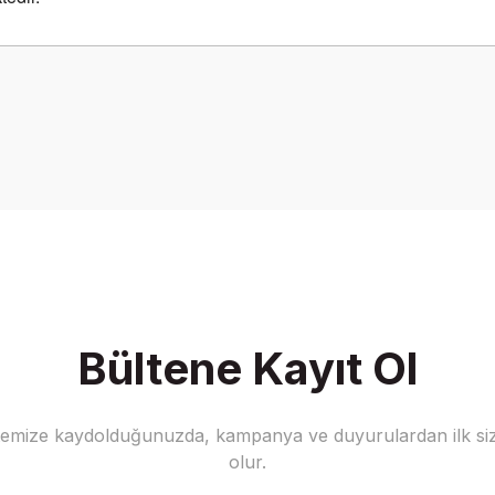
onularda yetersiz gördüğünüz noktaları öneri formunu kullanarak tarafımız
Bu ürüne ilk yorumu siz yapın!
Yorum Yaz
Bültene Kayıt Ol
stemize kaydolduğunuzda, kampanya ve duyurulardan ilk siz
Gönder
olur.