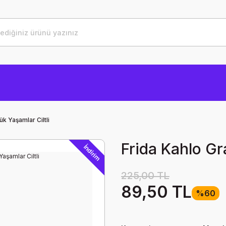
ük Yaşamlar Ciltli
Frida Kahlo Gr
İndirim
225,00 TL
89,50 TL
%60