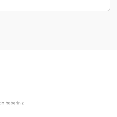
a iletebilirsiniz.
in haberiniz