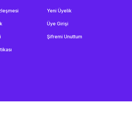
özleşmesi
Yeni Üyelik
ik
Üye Girişi
i
Şifremi Unuttum
itikası