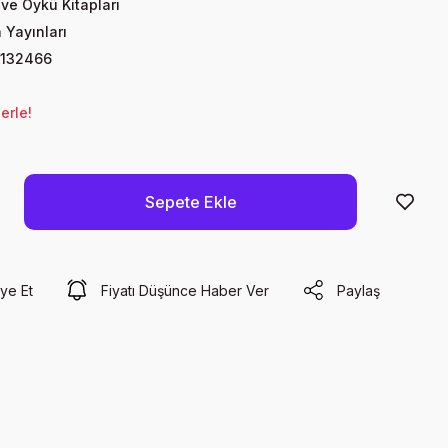
ve Öykü Kitapları
 Yayınları
132466
erle!
Sepete Ekle
ye Et
Fiyatı Düşünce Haber Ver
Paylaş