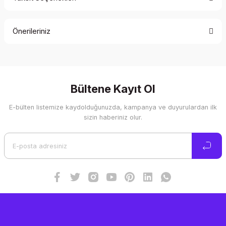
Bu ürüne ilk yorumu siz yapın!
Önerileriniz
Yorum Yaz
Bu ürünün fiyat bilgisi, resim, ürün açıklamalarında ve diğer
konularda yetersiz gördüğünüz noktaları öneri formunu
kullanarak tarafımıza iletebilirsiniz.
Görüş ve önerileriniz için teşekkür ederiz.
Bültene Kayıt Ol
E-bülten listemize kaydolduğunuzda, kampanya ve duyurulardan ilk
Ürün resmi kalitesiz, bozuk veya görüntülenemiyor.
sizin haberiniz olur.
Ürün açıklamasında eksik bilgiler bulunuyor.
Ürün bilgilerinde hatalar bulunuyor.
Ürün fiyatı diğer sitelerden daha pahalı.
Bu ürüne benzer farklı alternatifler olmalı.