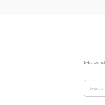
Ürün resmi kalitesiz, bozuk veya görüntülenemiyor.
Ürün açıklamasında eksik bilgiler bulunuyor.
Ürün bilgilerinde hatalar bulunuyor.
Ürün fiyatı diğer sitelerden daha pahalı.
Bu ürüne benzer farklı alternatifler olmalı.
E-bülten li