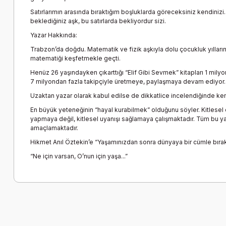
Satırlarımın arasında bıraktığım boşluklarda göreceksiniz kendiniz
beklediğiniz aşk, bu satırlarda bekliyordur sizi.
Yazar Hakkında:
Trabzon’da doğdu. Matematik ve fizik aşkıyla dolu çocukluk yılların
matematiği keşfetmekle geçti.
Henüz 26 yaşındayken çıkarttığı “Elif Gibi Sevmek” kitapları 1 mily
7 milyondan fazla takipçiyle üretmeye, paylaşmaya devam ediyor.
Uzaktan yazar olarak kabul edilse de dikkatlice incelendiğinde kend
En büyük yeteneğinin “hayal kurabilmek” olduğunu söyler. Kitlesel 
yapmaya değil, kitlesel uyanışı sağlamaya çalışmaktadır. Tüm bu ya
amaçlamaktadır.
Hikmet Anıl Öztekin’e “Yaşamınızdan sonra dünyaya bir cümle bırakm
“Ne için varsan, O’nun için yaşa...”
Bu ürünün fiyat bilgisi, resim, ürün açıklamalarında ve diğer k
Görüş ve önerileriniz için teşekkür ederiz.