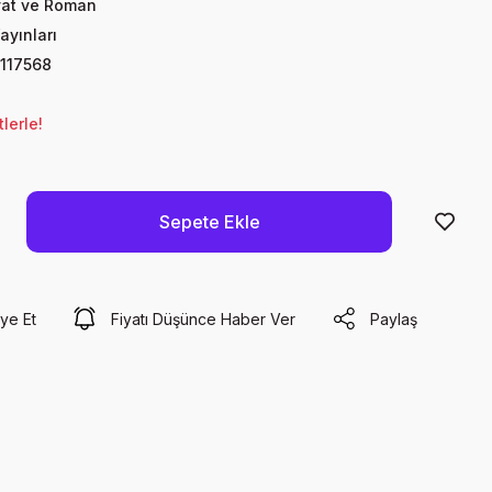
yat ve Roman
ayınları
117568
lerle!
Sepete Ekle
ye Et
Fiyatı Düşünce Haber Ver
Paylaş