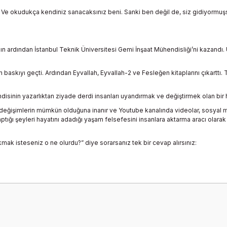
i. Ve okudukça kendiniz sanacaksınız beni. Sanki ben değil de, siz gidiyormuşs
ın ardından İstanbul Teknik Üniversitesi Gemi İnşaat Mühendisliği’ni kazandı. 
on baskıyı geçti. Ardından Eyvallah, Eyvallah-2 ve Fesleğen kitaplarını çıkart
isinin yazarlıktan ziyade derdi insanları uyandırmak ve değiştirmek olan bir 
değişimlerin mümkün olduğuna inanır ve Youtube kanalında videolar, sosyal me
ptığı şeyleri hayatını adadığı yaşam felsefesini insanlara aktarma aracı olar
ak isteseniz o ne olurdu?” diye sorarsanız tek bir cevap alırsınız:
onularda yetersiz gördüğünüz noktaları öneri formunu kullanarak tarafımız
Bu ürüne ilk yorumu siz yapın!