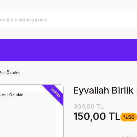
Anıl Öztekin
Eyvallah Birli
İndirim
300,00 TL
150,00 TL
%50