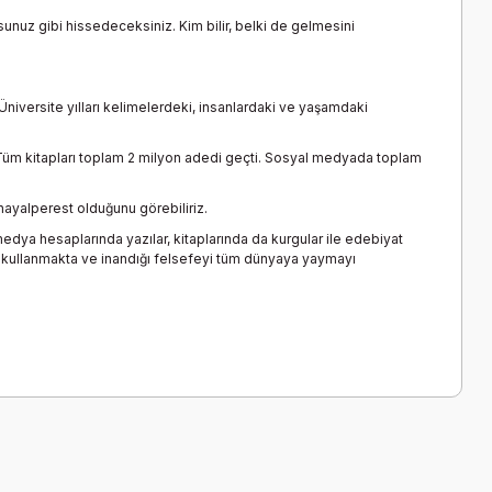
unuz gibi hissedeceksiniz. Kim bilir, belki de gelmesini
Üniversite yılları kelimelerdeki, insanlardaki ve yaşamdaki
tı. Tüm kitapları toplam 2 milyon adedi geçti. Sosyal medyada toplam
hayalperest olduğunu görebiliriz.
dya hesaplarında yazılar, kitaplarında da kurgular ile edebiyat
ak kullanmakta ve inandığı felsefeyi tüm dünyaya yaymayı
a iletebilirsiniz.