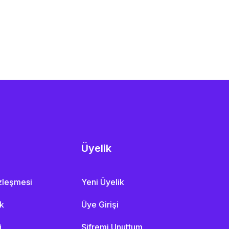
Üyelik
özleşmesi
Yeni Üyelik
ik
Üye Girişi
i
Şifremi Unuttum