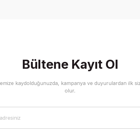
Yorum Yaz
Bültene Kayıt Ol
stemize kaydolduğunuzda, kampanya ve duyurulardan ilk siz
Gönder
olur.