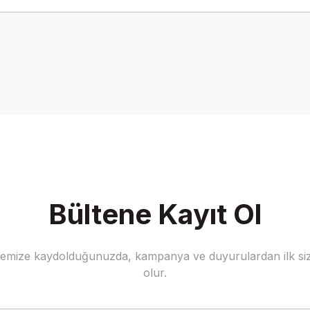
onularda yetersiz gördüğünüz noktaları öneri formunu kullanarak tarafımız
Bu ürüne ilk yorumu siz yapın!
Yorum Yaz
Bültene Kayıt Ol
stemize kaydolduğunuzda, kampanya ve duyurulardan ilk siz
Gönder
olur.