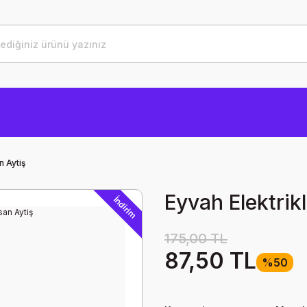
n Aytiş
Eyvah Elektrikl
İndirim
175,00 TL
87,50 TL
%50