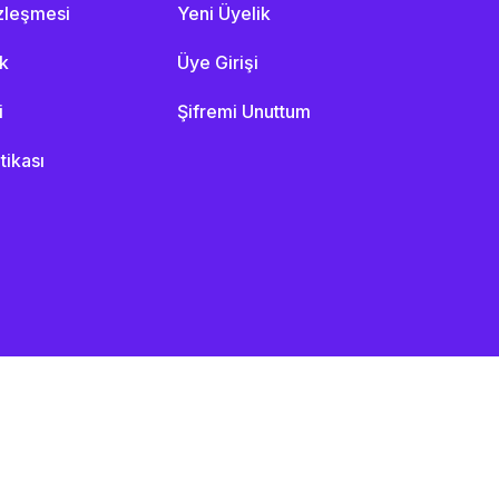
özleşmesi
Yeni Üyelik
ik
Üye Girişi
i
Şifremi Unuttum
itikası