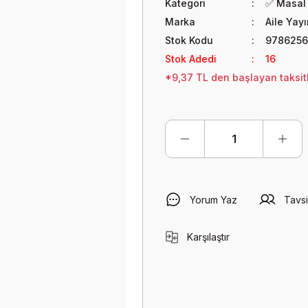
Kategori
✅ Masal 
Marka
Aile Yayı
Stok Kodu
9786256
Stok Adedi
16
*9,37 TL den başlayan taksitl
Yorum Yaz
Tavsi
Karşılaştır