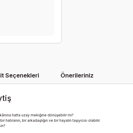
it Seçenekleri
Önerileriniz
ytiş
kânına hatta uzay mekiğine dönüşebilir mi?
atıranın, bir arkadaşlığın ve bir hayalin taşıyıcısı olabilir.
sin?