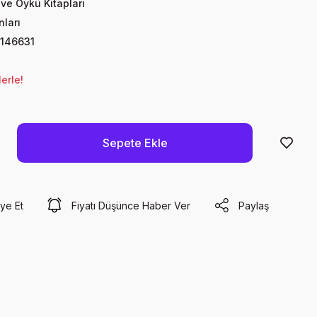
ve Öykü Kitapları
nları
146631
erle!
Sepete Ekle
ye Et
Fiyatı Düşünce Haber Ver
Paylaş