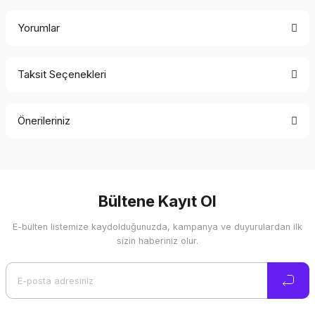
Yorumlar
Taksit Seçenekleri
Bu ürüne ilk yorumu siz yapın!
Önerileriniz
Yorum Yaz
Bu ürünün fiyat bilgisi, resim, ürün açıklamalarında ve diğer
konularda yetersiz gördüğünüz noktaları öneri formunu
kullanarak tarafımıza iletebilirsiniz.
Görüş ve önerileriniz için teşekkür ederiz.
Bültene Kayıt Ol
E-bülten listemize kaydolduğunuzda, kampanya ve duyurulardan ilk
Ürün resmi kalitesiz, bozuk veya görüntülenemiyor.
sizin haberiniz olur.
Ürün açıklamasında eksik bilgiler bulunuyor.
Ürün bilgilerinde hatalar bulunuyor.
Ürün fiyatı diğer sitelerden daha pahalı.
Bu ürüne benzer farklı alternatifler olmalı.