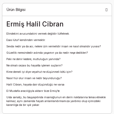
Ürün Bilgisi
Ermiş Halil Cibran
Elindekini avucundakini vermek değildir lütfetmek.
Esas lütuf kendinden vermektir.
Sevda nedir ya da acı; nelere izin vermelidir insan ve nasıl olmalıdır yuvası?
Güzellik neresindedir aslında yaşamın ya da nedir neşe dedikleri?
Peki ne denir kedere, mutluluğun yanında?
Ne olmalı cezası bu hayatta işlenen suçların?
Kime demeli iyi diye veyahut ne düşünmeli kötü için?
Nasıl hür olur insan ve nedir boyunduruğu?
Halil Cibran, hayata dair düşündüğü ne varsa
El Mustafa aracılığıyla aktarır bize Ermiş’te.
Usta sanatçı, bu başyapıtında insanoğlunun en derin noktalarına temas etmekle
kalmaz; aynı zamanda hayatı anlamlandırmamıza yardımcı olup içimizdeki
karanlığa da bir ışık yakar.