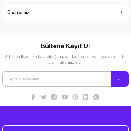
Önerileriniz
Yorum Yaz
Bu ürünün fiyat bilgisi, resim, ürün açıklamalarında ve diğer
konularda yetersiz gördüğünüz noktaları öneri formunu
kullanarak tarafımıza iletebilirsiniz.
Görüş ve önerileriniz için teşekkür ederiz.
Bültene Kayıt Ol
E-bülten listemize kaydolduğunuzda, kampanya ve duyurulardan ilk
Ürün resmi kalitesiz, bozuk veya görüntülenemiyor.
sizin haberiniz olur.
Ürün açıklamasında eksik bilgiler bulunuyor.
Ürün bilgilerinde hatalar bulunuyor.
Ürün fiyatı diğer sitelerden daha pahalı.
Bu ürüne benzer farklı alternatifler olmalı.
Gönder