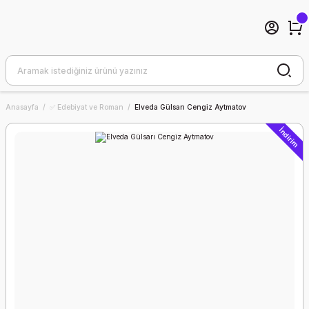
Anasayfa
✅ Edebiyat ve Roman
Elveda Gülsarı Cengiz Aytmatov
İndirim