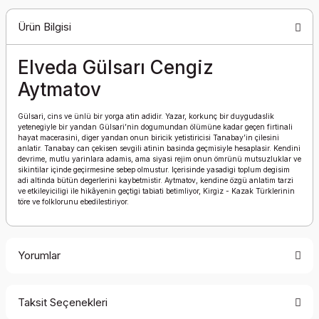
Ürün Bilgisi
Elveda Gülsarı Cengiz
Aytmatov
Gülsari, cins ve ünlü bir yorga atin adidir. Yazar, korkunç bir duygudaslik
yetenegiyle bir yandan Gülsari’nin dogumundan ölümüne kadar geçen firtinali
hayat macerasini, diger yandan onun biricik yetistiricisi Tanabay’in çilesini
anlatir. Tanabay can çekisen sevgili atinin basinda geçmisiyle hesaplasir. Kendini
devrime, mutlu yarinlara adamis, ama siyasi rejim onun ömrünü mutsuzluklar ve
sikintilar içinde geçirmesine sebep olmustur. Içerisinde yasadigi toplum degisim
adi altinda bütün degerlerini kaybetmistir. Aytmatov, kendine özgü anlatim tarzi
ve etkileyiciligi ile hikâyenin geçtigi tabiati betimliyor, Kirgiz - Kazak Türklerinin
töre ve folklorunu ebedilestiriyor.
Yorumlar
Taksit Seçenekleri
Bu ürüne ilk yorumu siz yapın!