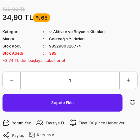
100,00 TL
34,90 TL
%65
Kategori
✅ Aktivite ve Boyama Kitapları
Marka
Geleceğin Yıldızları
Stok Kodu
9852980326774
Stok Adedi
385
*3,74 TL den başlayan taksitlerle!
Sepete Ekle
Yorum Yaz
Tavsiye Et
Fiyatı Düşünce Haber Ver
Karşılaştır
Paylaş