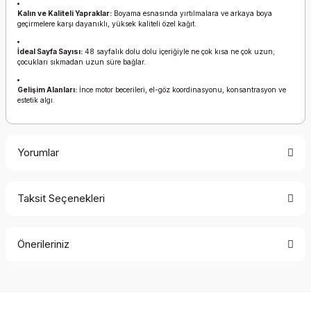
Kalın ve Kaliteli Yapraklar:
Boyama esnasında yırtılmalara ve arkaya boya
geçirmelere karşı dayanıklı, yüksek kaliteli özel kağıt.
İdeal Sayfa Sayısı:
48 sayfalık dolu dolu içeriğiyle ne çok kısa ne çok uzun;
çocukları sıkmadan uzun süre bağlar.
Gelişim Alanları:
İnce motor becerileri, el-göz koordinasyonu, konsantrasyon ve
estetik algı.
Yorumlar
Taksit Seçenekleri
Bu ürüne ilk yorumu siz yapın!
Önerileriniz
Yorum Yaz
Bu ürünün fiyat bilgisi, resim, ürün açıklamalarında ve diğer
konularda yetersiz gördüğünüz noktaları öneri formunu
kullanarak tarafımıza iletebilirsiniz.