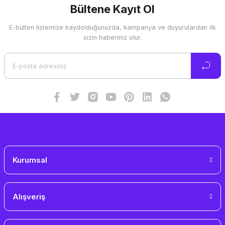
Görüş ve önerileriniz için teşekkür ederiz.
Bültene Kayıt Ol
E-bülten listemize kaydolduğunuzda, kampanya ve duyurulardan ilk
Ürün resmi kalitesiz, bozuk veya görüntülenemiyor.
sizin haberiniz olur.
Ürün açıklamasında eksik bilgiler bulunuyor.
Ürün bilgilerinde hatalar bulunuyor.
Ürün fiyatı diğer sitelerden daha pahalı.
Bu ürüne benzer farklı alternatifler olmalı.
Gönder
Kurumsal
Alışveriş