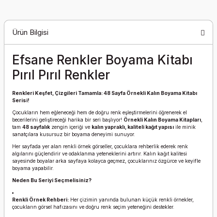
Ürün Bilgisi
Efsane Renkler Boyama Kitabı
Pırıl Pırıl Renkler
Renkleri Keşfet, Çizgileri Tamamla: 48 Sayfa Örnekli Kalın Boyama Kitabı
Serisi!
Çocukların hem eğleneceği hem de doğru renk eşleştirmelerini öğrenerek el
becerilerini geliştireceği harika bir seri başlıyor!
Örnekli Kalın Boyama Kitapları
,
tam
48 sayfalık
zengin içeriği ve
kalın yapraklı, kaliteli kağıt yapısı
ile minik
sanatçılara kusursuz bir boyama deneyimi sunuyor.
Her sayfada yer alan renkli örnek görseller, çocuklara rehberlik ederek renk
algılarını güçlendirir ve odaklanma yeteneklerini artırır. Kalın kağıt kalitesi
sayesinde boyalar arka sayfaya kolayca geçmez, çocuklarınız özgürce ve keyifle
boyama yapabilir.
Neden Bu Seriyi Seçmelisiniz?
Renkli Örnek Rehberi:
Her çizimin yanında bulunan küçük renkli örnekler,
çocukların görsel hafızasını ve doğru renk seçim yeteneğini destekler.