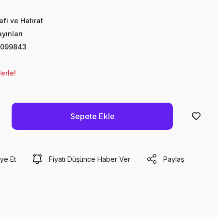
fi ve Hatırat
yınları
8099843
erle!
Sepete Ekle
ye Et
Fiyatı Düşünce Haber Ver
Paylaş