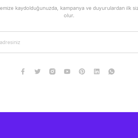
stemize kaydolduğunuzda, kampanya ve duyurulardan ilk siz
Gönder
olur.