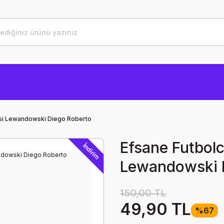
esi Lewandowski Diego Roberto
Efsane Futbolc
İndirim
Lewandowski 
150,00 TL
49,90 TL
%67