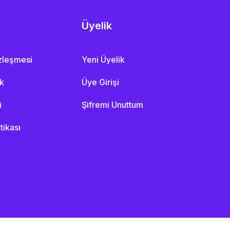
Üyelik
özleşmesi
Yeni Üyelik
ik
Üye Girişi
i
Şifremi Unuttum
itikası