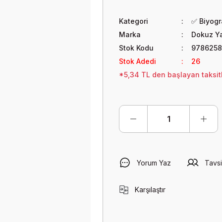
Kategori
✅ Biyogra
Marka
Dokuz Ya
Stok Kodu
978625
Stok Adedi
26
*5,34 TL den başlayan taksitl
Yorum Yaz
Tavsi
Karşılaştır