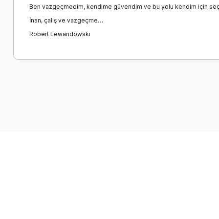
Ben vazgeçmedim, kendime güvendim ve bu yolu kendim için seçti
İnan, çalış ve vazgeçme…
Robert Lewandowski
Bu ürünün fiyat bilgisi, resim, ürün açıklamalarında ve diğer k
Görüş ve önerileriniz için teşekkür ederiz.
Ürün resmi kalitesiz, bozuk veya görüntülenemiyor.
Ürün açıklamasında eksik bilgiler bulunuyor.
Ürün bilgilerinde hatalar bulunuyor.
Ürün fiyatı diğer sitelerden daha pahalı.
Bu ürüne benzer farklı alternatifler olmalı.