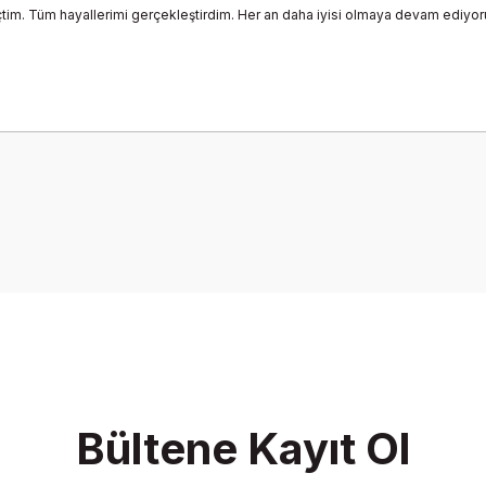
m. Tüm hayallerimi gerçekleştirdim. Her an daha iyisi olmaya devam ediyor
onularda yetersiz gördüğünüz noktaları öneri formunu kullanarak tarafımız
Bu ürüne ilk yorumu siz yapın!
Yorum Yaz
Bültene Kayıt Ol