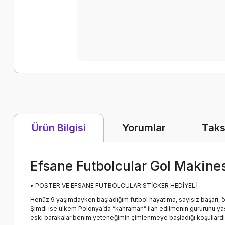
Yorumlar
Taks
Ürün Bilgisi
Efsane Futbolcular Gol Makin
• POSTER VE EFSANE FUTBOLCULAR STİCKER HEDİYELİ
Henüz 9 yaşımdayken başladığım futbol hayatıma, sayısız başarı, 
Şimdi ise ülkem Polonya’da “kahraman” ilan edilmenin gururunu yaş
eski barakalar benim yeteneğimin çimlenmeye başladığı koşullardı