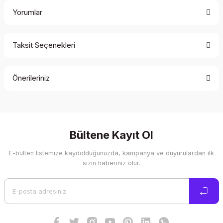
Yorumlar
Taksit Seçenekleri
Bu ürüne ilk yorumu siz yapın!
Önerileriniz
Yorum Yaz
Bu ürünün fiyat bilgisi, resim, ürün açıklamalarında ve diğer
konularda yetersiz gördüğünüz noktaları öneri formunu
kullanarak tarafımıza iletebilirsiniz.
Görüş ve önerileriniz için teşekkür ederiz.
Bültene Kayıt Ol
E-bülten listemize kaydolduğunuzda, kampanya ve duyurulardan ilk
Ürün resmi kalitesiz, bozuk veya görüntülenemiyor.
sizin haberiniz olur.
Ürün açıklamasında eksik bilgiler bulunuyor.
Ürün bilgilerinde hatalar bulunuyor.
Ürün fiyatı diğer sitelerden daha pahalı.
Bu ürüne benzer farklı alternatifler olmalı.