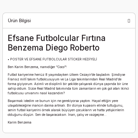
Ürün Bilgisi
Efsane Futbolcular Fırtına
Benzema Diego Roberto
• POSTER VE EFSANE FUTBOLCULAR STİCKER HEDİYELİ
Ben Karim Benzema, namıdiğer “Coco”!
Futbol kariyerime henüz 8 yaşımdayken ülkem Cezayir’de başladım. Şimdiyse
Fransız millî takım futbolcusuyum ve La Liga takımlarından Real Madrid'de
forma giyiyorum. Azimli ve disiplinli bir şekilde çalışarak dünya çapında bir üne
sahip oldum. Sizce Real Madrid takımında tüm zamanların en çok gol atan ikinci
futbolcusu unvanını nasıl kazandım?
Başarmak istedim ve bunun için ne gerekiyorsa yaptım. Hayal ettiğin yere
ulaşabileceğine inancın daima artmalı. Bir dünya kupasını elinde tuttuğunu,
senin futbol kariyerini örnek alarak büyüyen çocukların ve hatta yetişkinlerin
olduğunu düşün. Sen de başaracaksın. İnan, çalış ve vazgeçme...
Karim Benzema