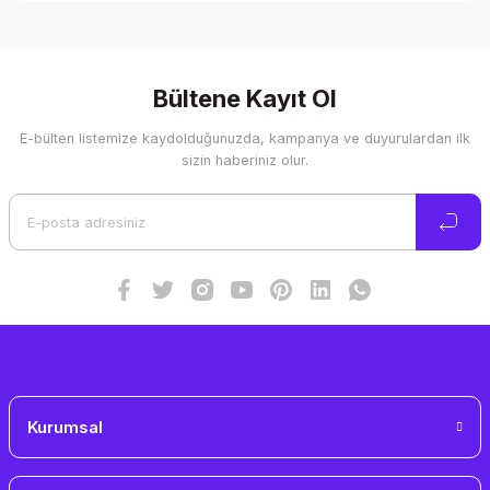
Bu ürünün fiyat bilgisi, resim, ürün açıklamalarında ve diğer
konularda yetersiz gördüğünüz noktaları öneri formunu
kullanarak tarafımıza iletebilirsiniz.
Görüş ve önerileriniz için teşekkür ederiz.
Bültene Kayıt Ol
E-bülten listemize kaydolduğunuzda, kampanya ve duyurulardan ilk
Ürün resmi kalitesiz, bozuk veya görüntülenemiyor.
sizin haberiniz olur.
Ürün açıklamasında eksik bilgiler bulunuyor.
Ürün bilgilerinde hatalar bulunuyor.
Ürün fiyatı diğer sitelerden daha pahalı.
Bu ürüne benzer farklı alternatifler olmalı.
Gönder
Kurumsal