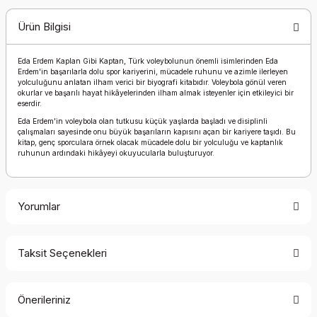
Ürün Bilgisi
Eda Erdem Kaplan Gibi Kaptan, Türk voleybolunun önemli isimlerinden Eda
Erdem'in başarılarla dolu spor kariyerini, mücadele ruhunu ve azimle ilerleyen
yolculuğunu anlatan ilham verici bir biyografi kitabıdır. Voleybola gönül veren
okurlar ve başarılı hayat hikâyelerinden ilham almak isteyenler için etkileyici bir
eserdir.
Eda Erdem'in voleybola olan tutkusu küçük yaşlarda başladı ve disiplinli
çalışmaları sayesinde onu büyük başarıların kapısını açan bir kariyere taşıdı. Bu
kitap, genç sporculara örnek olacak mücadele dolu bir yolculuğu ve kaptanlık
ruhunun ardındaki hikâyeyi okuyucularla buluşturuyor.
Yorumlar
Taksit Seçenekleri
Bu ürüne ilk yorumu siz yapın!
Önerileriniz
Yorum Yaz