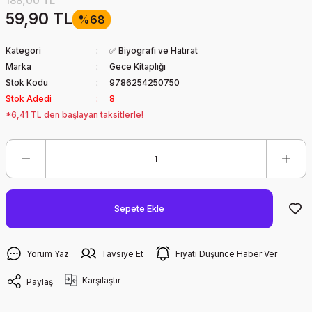
188,00 TL
59,90 TL
%68
Kategori
✅ Biyografi ve Hatırat
Marka
Gece Kitaplığı
Stok Kodu
9786254250750
Stok Adedi
8
*6,41 TL den başlayan taksitlerle!
Sepete Ekle
Yorum Yaz
Tavsiye Et
Fiyatı Düşünce Haber Ver
Karşılaştır
Paylaş