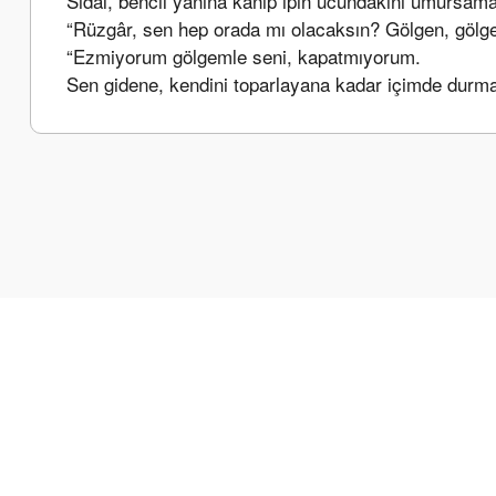
Sidal, bencil yanına kanıp ipin ucundakini umursa
“Rüzgâr, sen hep orada mı olacaksın? Gölgen, gölg
“Ezmiyorum gölgemle seni, kapatmıyorum.
Sen gidene, kendini toparlayana kadar içimde durma
Bu ürünün fiyat bilgisi, resim, ürün açıklamalarında ve diğer k
Görüş ve önerileriniz için teşekkür ederiz.
Ürün resmi kalitesiz, bozuk veya görüntülenemiyor.
Ürün açıklamasında eksik bilgiler bulunuyor.
Ürün bilgilerinde hatalar bulunuyor.
Ürün fiyatı diğer sitelerden daha pahalı.
Bu ürüne benzer farklı alternatifler olmalı.