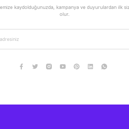
stemize kaydolduğunuzda, kampanya ve duyurulardan ilk siz
Gönder
olur.