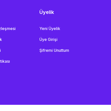
Üyelik
özleşmesi
Yeni Üyelik
ik
Üye Girişi
i
Şifremi Unuttum
itikası