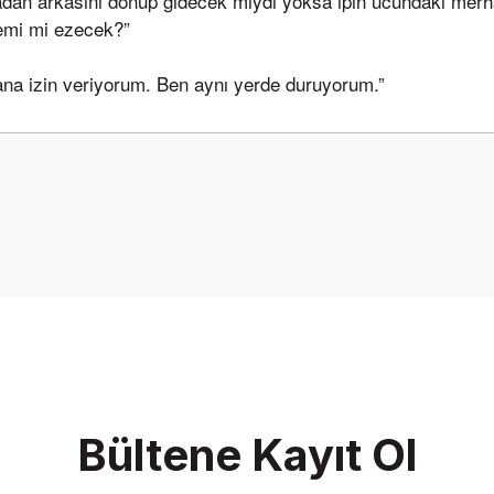
madan arkasını dönüp gidecek miydi yoksa ipin ucundaki mer
emi mi ezecek?”
na izin veriyorum. Ben aynı yerde duruyorum.”
onularda yetersiz gördüğünüz noktaları öneri formunu kullanarak tarafımız
Bu ürüne ilk yorumu siz yapın!
Yorum Yaz
Bültene Kayıt Ol