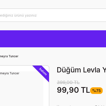
meyra Tuncer
Düğüm Levla 
İndirim
399,00 TL
99,90 TL
%75