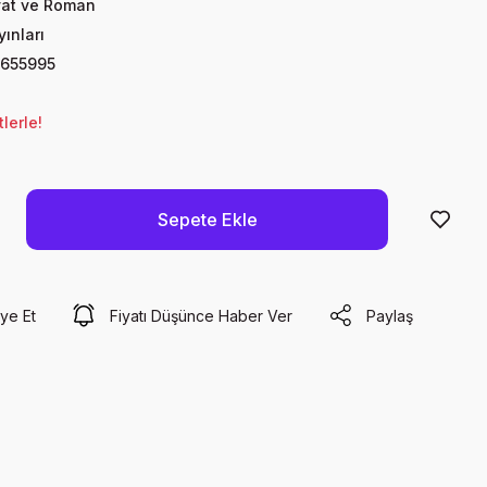
yat ve Roman
ınları
655995
lerle!
Sepete Ekle
ye Et
Fiyatı Düşünce Haber Ver
Paylaş