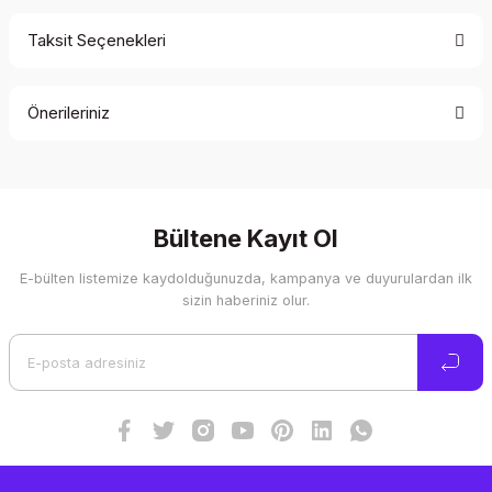
Taksit Seçenekleri
Bu ürüne ilk yorumu siz yapın!
Önerileriniz
Yorum Yaz
Bu ürünün fiyat bilgisi, resim, ürün açıklamalarında ve diğer
konularda yetersiz gördüğünüz noktaları öneri formunu
kullanarak tarafımıza iletebilirsiniz.
Görüş ve önerileriniz için teşekkür ederiz.
Bültene Kayıt Ol
E-bülten listemize kaydolduğunuzda, kampanya ve duyurulardan ilk
Ürün resmi kalitesiz, bozuk veya görüntülenemiyor.
sizin haberiniz olur.
Ürün açıklamasında eksik bilgiler bulunuyor.
Ürün bilgilerinde hatalar bulunuyor.
Ürün fiyatı diğer sitelerden daha pahalı.
Bu ürüne benzer farklı alternatifler olmalı.