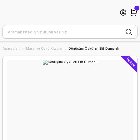
Anasayfa
✅ Masal ve Öykü Kitapları
Dönüşüm Öyküleri Elif Dumanlı
İndirim