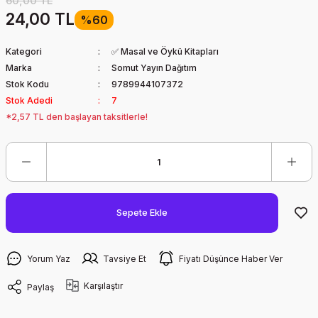
60,00 TL
24,00 TL
%60
Kategori
✅ Masal ve Öykü Kitapları
Marka
Somut Yayın Dağıtım
Stok Kodu
9789944107372
Stok Adedi
7
*2,57 TL den başlayan taksitlerle!
Sepete Ekle
Yorum Yaz
Tavsiye Et
Fiyatı Düşünce Haber Ver
Karşılaştır
Paylaş