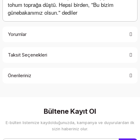
tohum toprağa düştü. Hepsi birden, ''Bu bizim 
günebakanımız olsun.'' dediler
Yorumlar
Taksit Seçenekleri
Bu ürüne ilk yorumu siz yapın!
Önerileriniz
Yorum Yaz
Bu ürünün fiyat bilgisi, resim, ürün açıklamalarında ve diğer
konularda yetersiz gördüğünüz noktaları öneri formunu
kullanarak tarafımıza iletebilirsiniz.
Görüş ve önerileriniz için teşekkür ederiz.
Bültene Kayıt Ol
E-bülten listemize kaydolduğunuzda, kampanya ve duyurulardan ilk
Ürün resmi kalitesiz, bozuk veya görüntülenemiyor.
sizin haberiniz olur.
Ürün açıklamasında eksik bilgiler bulunuyor.