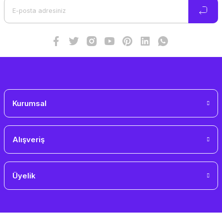
Ürün bilgilerinde hatalar bulunuyor.
Ürün fiyatı diğer sitelerden daha pahalı.
Bu ürüne benzer farklı alternatifler olmalı.
Gönder
Kurumsal
Alışveriş
Üyelik