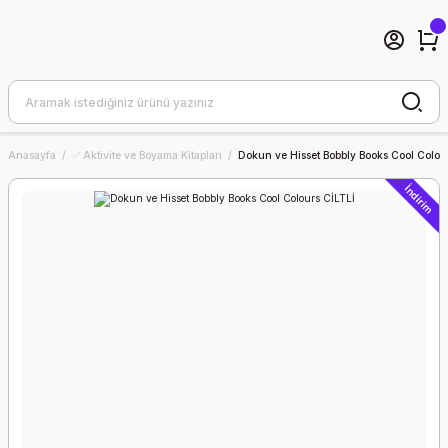
Anasayfa
✅ Aktivite ve Boyama Kitapları
Dokun ve Hisset Bobbly Books Cool Colou
İndirim