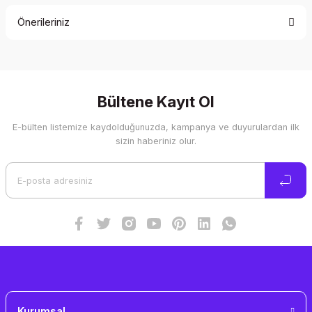
Önerileriniz
Yorum Yaz
Bu ürünün fiyat bilgisi, resim, ürün açıklamalarında ve diğer
konularda yetersiz gördüğünüz noktaları öneri formunu
kullanarak tarafımıza iletebilirsiniz.
Görüş ve önerileriniz için teşekkür ederiz.
Bültene Kayıt Ol
E-bülten listemize kaydolduğunuzda, kampanya ve duyurulardan ilk
Ürün resmi kalitesiz, bozuk veya görüntülenemiyor.
sizin haberiniz olur.
Ürün açıklamasında eksik bilgiler bulunuyor.
Ürün bilgilerinde hatalar bulunuyor.
Ürün fiyatı diğer sitelerden daha pahalı.
Bu ürüne benzer farklı alternatifler olmalı.
Gönder
Kurumsal