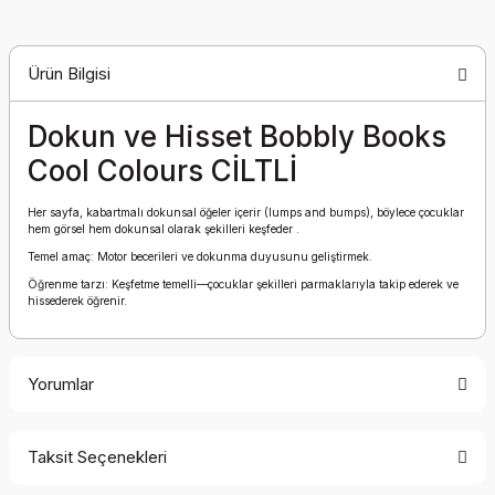
Ürün Bilgisi
Dokun ve Hisset Bobbly Books
Cool Colours CİLTLİ
Her sayfa, kabartmalı dokunsal öğeler içerir (lumps and bumps), böylece çocuklar
hem görsel hem dokunsal olarak şekilleri keşfeder .
Temel amaç: Motor becerileri ve dokunma duyusunu geliştirmek.
Öğrenme tarzı: Keşfetme temelli—çocuklar şekilleri parmaklarıyla takip ederek ve
hissederek öğrenir.
Yorumlar
Taksit Seçenekleri
Bu ürüne ilk yorumu siz yapın!