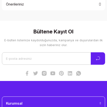
Önerileriniz
Yorum Yaz
Bu ürünün fiyat bilgisi, resim, ürün açıklamalarında ve diğer
konularda yetersiz gördüğünüz noktaları öneri formunu
kullanarak tarafımıza iletebilirsiniz.
Görüş ve önerileriniz için teşekkür ederiz.
Bültene Kayıt Ol
E-bülten listemize kaydolduğunuzda, kampanya ve duyurulardan ilk
Ürün resmi kalitesiz, bozuk veya görüntülenemiyor.
sizin haberiniz olur.
Ürün açıklamasında eksik bilgiler bulunuyor.
Ürün bilgilerinde hatalar bulunuyor.
Ürün fiyatı diğer sitelerden daha pahalı.
Bu ürüne benzer farklı alternatifler olmalı.
Gönder
Kurumsal