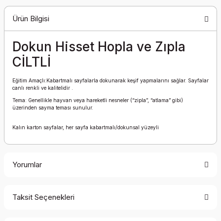
Ürün Bilgisi
Dokun Hisset Hopla ve Zıpla
CİLTLİ
Eğitim Amaçlı:Kabartmalı sayfalarla dokunarak keşif yapmalarını sağlar. Sayfalar
canlı renkli ve kalitelidir .
Tema: Genellikle hayvan veya hareketli nesneler (“zipla”, “atlama” gibi)
üzerinden sayma teması sunulur.
Kalın karton sayfalar, her sayfa kabartmalı/dokunsal yüzeyli
Yorumlar
Taksit Seçenekleri
Bu ürüne ilk yorumu siz yapın!