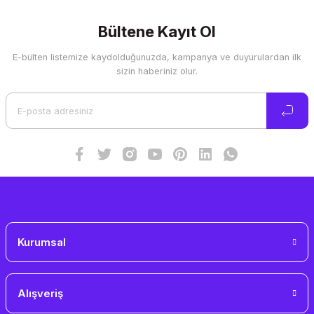
konularda yetersiz gördüğünüz noktaları öneri formunu
kullanarak tarafımıza iletebilirsiniz.
Görüş ve önerileriniz için teşekkür ederiz.
Bültene Kayıt Ol
E-bülten listemize kaydolduğunuzda, kampanya ve duyurulardan ilk
Ürün resmi kalitesiz, bozuk veya görüntülenemiyor.
sizin haberiniz olur.
Ürün açıklamasında eksik bilgiler bulunuyor.
Ürün bilgilerinde hatalar bulunuyor.
Ürün fiyatı diğer sitelerden daha pahalı.
Bu ürüne benzer farklı alternatifler olmalı.
Gönder
Kurumsal
Alışveriş