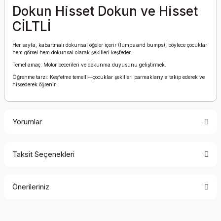
Dokun Hisset Dokun ve Hisset
CİLTLİ
Her sayfa, kabartmalı dokunsal öğeler içerir (lumps and bumps), böylece çocuklar
hem görsel hem dokunsal olarak şekilleri keşfeder .
Temel amaç: Motor becerileri ve dokunma duyusunu geliştirmek.
Öğrenme tarzı: Keşfetme temelli—çocuklar şekilleri parmaklarıyla takip ederek ve
hissederek öğrenir.
Yorumlar
Taksit Seçenekleri
Bu ürüne ilk yorumu siz yapın!
Önerileriniz
Yorum Yaz
Bu ürünün fiyat bilgisi, resim, ürün açıklamalarında ve diğer