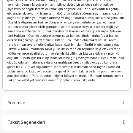
gidilmesine ve hak yoldan çıkmış yeni mezheplerin oluşmasına sebebiyet
vermiştir. Demek ki doğru bir tarih bilinci doğru bir akideye sahi olmak ve
siyaseten de doğru tarafta durmak için de gereklidir. Tarihi olayların bu geniş
etkisinden dolayıdır ki İslam tarihi doğru bir şekilde öğrenme aynı zamanda dini
doğru bir şekilde yorumlama anlama ve doğru tarafta durabilme için de gereklidir.
Özellikle Afganistan Irak ve Suriyenin emperyalist kâfirlerce işgal edilmesi
sonucu ortaya çıkan tekfir gurupları tarihin sadece sosyolojik olarak değil aynı
zamanda mezhepler tarihi bakımından da tekerrür ettiğini göstermiştir. Nitekim
ibni Haldun: "Geçmiş bugüne suyun suya benzediğinden daha fazla benzer"
derken bu gerçeğe işaret etmiştir. Kitap 19 bölümden oluşmakta ve Hz. Adem
(a.s.)dan başlayarak günümüze kadar özet bir İslam Tarihi bilgisi sunmaktadır.
Elbette ki Müslümanların 1450 yıllık uzun tarihleri boyunca inşa ettikleri tarih
kültür ve medeniyetini bütün yönleriyle iki ciltlik bir kitaba sığdırmak mümkün
değildir. Bunun için bu kitap İslam tarihine giriş mahiyetindedir. Her ilim dalında
olduğu gibi tarih alanında da önce muhtasar özet bir kitap okuyup konulara
genel bir vukufiyet sağladıktan sonra teferruata dalmak daha faydalı olacaktır.
Dolayısıyla bu kitap okuyucusuna genel bir tarih bilgisi ve tarih şuuru vermeyi
amaçlamaktadır. Yani buradaki bilgiler kifayet miktarıdır. Bundan sonrası merak
imkân ve kabiliyet oranınca araştırılıp geliştirilecek bilgilerdir.
Yorumlar
Taksit Seçenekleri
Bu ürüne ilk yorumu siz yapın!