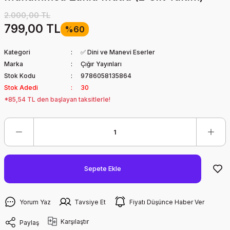
2.000,00 TL
799,00 TL
%60
Kategori
✅ Dini ve Manevi Eserler
Marka
Çığır Yayınları
Stok Kodu
9786058135864
Stok Adedi
30
*85,54 TL den başlayan taksitlerle!
Sepete Ekle
Yorum Yaz
Tavsiye Et
Fiyatı Düşünce Haber Ver
Karşılaştır
Paylaş