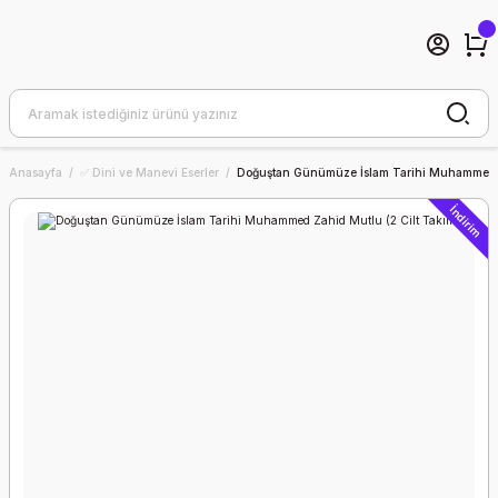
Anasayfa
✅ Dini ve Manevi Eserler
Doğuştan Günümüze İslam Tarihi Muhammed Z
İndirim