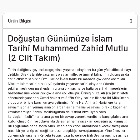
Ürün Bilgisi
Doğuştan Günümüze İslam
Tarihi Muhammed Zahid Mutlu
(2 Cilt Takım)
Tarih dediğimiz şey sadece geçmişte yaşanan olayların bu gün yâd edilmesi olayı
değildir. Bilakis tarihte yaşanmış olaylar millet ve ümmet bilincinin oluşmasında
derin etkilere sahiptir. Özellikle de İslam tarihi bu manada çok daha önemlidir.
Nitekim İslam tarihinin ilk yüzyılında yaşanan tarihi olaylar akidenin
şekillenmesinden mezheplerin ortaya çıkmasına ve hatta bazı fıkhı meselelerin
halledilmesine kadar pek çok alana etki etmiştir. Örneğin Hz. Ali (r.a.)ın hilafeti
döneminde yaşanan Cemel Vakası ve Sıffin Olayı tarihte ilk defa iki Müslüman
orduyu birbiriyle karşı karşıya getirmiştir. Yine Hz. Ali (r.a.) Haricilere karşı
savaşmış onları yenmiş ama onlardan esir almamış ve savaşı bırakıp kaçanları
kovalamamıştır. Sebebi sorulduğunda da "Onlar bize isyan eden
kardeşlerimizdir" manasına gelen bir cevap vererek kendisine karşı çıkılmasının
küfür olmadığını ve dolayısıyla da esir alınamayacakları gerçeğini açıklamıştır.
Bu uygulama daha sonra Müslümanların kendi aralarında çıkacak savaşlarda
nasıl bir yol takip edileceği konusunu açıklığa kavuşturmuştur. Yine Emeviler
döneminde yaşanan Kerbela Faciası bazı bölgelerde Ehli Beyt sevgisinde aşırıya