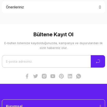
Önerileriniz
Yorum Yaz
Bu ürünün fiyat bilgisi, resim, ürün açıklamalarında ve diğer
konularda yetersiz gördüğünüz noktaları öneri formunu
kullanarak tarafımıza iletebilirsiniz.
Görüş ve önerileriniz için teşekkür ederiz.
Bültene Kayıt Ol
E-bülten listemize kaydolduğunuzda, kampanya ve duyurulardan ilk
Ürün resmi kalitesiz, bozuk veya görüntülenemiyor.
sizin haberiniz olur.
Ürün açıklamasında eksik bilgiler bulunuyor.
Ürün bilgilerinde hatalar bulunuyor.
Ürün fiyatı diğer sitelerden daha pahalı.
Bu ürüne benzer farklı alternatifler olmalı.
Gönder
Kurumsal