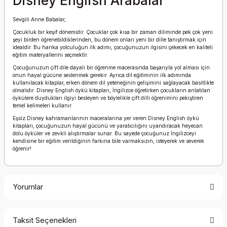
Disney English Arabalar
Sevgili Anne Babalar,
Çocukluk bir keşif dönemidir. Çocuklar çok kısa bir zaman diliminde pek çok yeni
şeyi birden öğrenebildiklerinden, bu dönem onları yeni bir dille tanıştırmak için
idealdir. Bu harika yolculuğun ilk adımı, çocuğunuzun ilgisini çekecek en kaliteli
eğitim materyallerini seçmektir.
Çocuğunuzun çift dile dayalı bir öğrenme macerasında başarıyla yol alması için
onun hayal gücüne seslenmek gerekir. Ayrıca dil eğitiminin ilk adımında
kullanılacak kitaplar, erken dönem dil yeteneğinin gelişimini sağlayacak basitlikte
olmalıdır. Disney English öykü kitapları, İngilizce öğretirken çocukların anlatılan
öykülere duydukları ilgiyi besleyen ve böylelikle çift dilli öğrenimini pekiştiren
temel kelimeleri kullanır.
Eşsiz Disney kahramanlarının maceralarına yer veren Disney English öykü
kitapları, çocuğunuzun hayal gücünü ve yaratıcılığını uyandıracak heyecan
dolu öyküler ve zevkli alıştırmalar sunar. Bu sayede çocuğunuz İngilizceyi
kendisine bir eğitim verildiğinin farkına bile varmaksızın, isteyerek ve severek
öğrenir!
Yorumlar
Taksit Seçenekleri