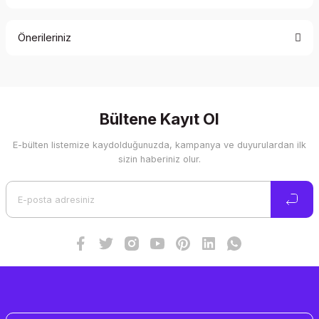
Bu ürüne ilk yorumu siz yapın!
Önerileriniz
Yorum Yaz
Bu ürünün fiyat bilgisi, resim, ürün açıklamalarında ve diğer
konularda yetersiz gördüğünüz noktaları öneri formunu
kullanarak tarafımıza iletebilirsiniz.
Görüş ve önerileriniz için teşekkür ederiz.
Bültene Kayıt Ol
E-bülten listemize kaydolduğunuzda, kampanya ve duyurulardan ilk
Ürün resmi kalitesiz, bozuk veya görüntülenemiyor.
sizin haberiniz olur.
Ürün açıklamasında eksik bilgiler bulunuyor.
Ürün bilgilerinde hatalar bulunuyor.
Ürün fiyatı diğer sitelerden daha pahalı.
Bu ürüne benzer farklı alternatifler olmalı.