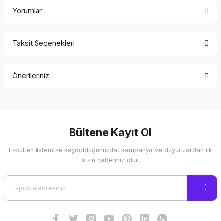
Yorumlar
Taksit Seçenekleri
Bu ürüne ilk yorumu siz yapın!
Önerileriniz
Yorum Yaz
Bu ürünün fiyat bilgisi, resim, ürün açıklamalarında ve diğer
konularda yetersiz gördüğünüz noktaları öneri formunu
kullanarak tarafımıza iletebilirsiniz.
Görüş ve önerileriniz için teşekkür ederiz.
Bültene Kayıt Ol
E-bülten listemize kaydolduğunuzda, kampanya ve duyurulardan ilk
Ürün resmi kalitesiz, bozuk veya görüntülenemiyor.
sizin haberiniz olur.
Ürün açıklamasında eksik bilgiler bulunuyor.
Ürün bilgilerinde hatalar bulunuyor.
Ürün fiyatı diğer sitelerden daha pahalı.
Bu ürüne benzer farklı alternatifler olmalı.