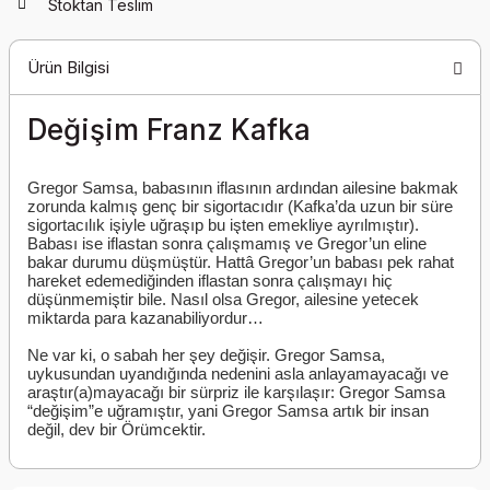
Stoktan Teslim
Ürün Bilgisi
Değişim Franz Kafka
Gregor Samsa, babasının iflasının ardından ailesine bakmak
zorunda kalmış genç bir sigortacıdır (Kafka’da uzun bir süre
sigortacılık işiyle uğraşıp bu işten emekliye ayrılmıştır).
Babası ise iflastan sonra çalışmamış ve Gregor’un eline
bakar durumu düşmüştür. Hattâ Gregor’un babası pek rahat
hareket edemediğinden iflastan sonra çalışmayı hiç
düşünmemiştir bile. Nasıl olsa Gregor, ailesine yetecek
miktarda para kazanabiliyordur…
Ne var ki, o sabah her şey değişir. Gregor Samsa,
uykusundan uyandığında nedenini asla anlayamayacağı ve
araştır(a)mayacağı bir sürpriz ile karşılaşır: Gregor Samsa
“değişim”e uğramıştır, yani Gregor Samsa artık bir insan
değil, dev bir Örümcektir.